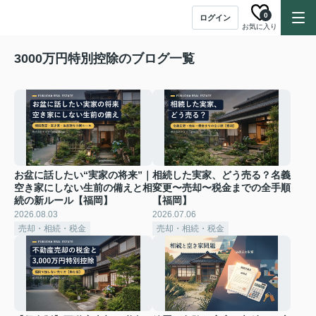
0
ログイン
お気に入り
3000万円特別控除のブログ一覧
お盆に話したい“実家の将来”｜
相続した実家、どう売る？名義
空き家にしない生前の備えと相
変更〜売却〜税金までの全手順
続の新ルール【福岡】
【福岡】
2026.08.03
2026.07.06
売却・相続・税金
売却・相続・税金