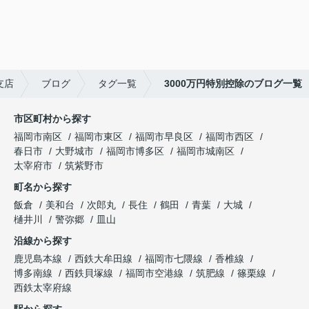
支店
ブログ
タグ一覧
3000万円特別控除のブログ一覧
市区町村から探す
福岡市南区
福岡市東区
福岡市早良区
福岡市西区
春日市
大野城市
福岡市博多区
福岡市城南区
太宰府市
筑紫野市
町名から探す
飯倉
美和台
次郎丸
長住
鶴田
青葉
大城
樋井川
警弥郷
皿山
沿線から探す
鹿児島本線
西鉄大牟田線
福岡市七隈線
香椎線
博多南線
西鉄貝塚線
福岡市空港線
筑肥線
篠栗線
西鉄太宰府線