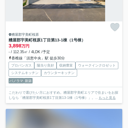
糟屋郡宇美町桜原
糟屋郡宇美町桜原1丁目第13-1棟（1号棟）
3,898
万円
- / 112.35㎡ / 4LDK /予定
香椎線「須恵中央」駅 徒歩30分
プロパンガス
陽当り良好
収納豊富
ウォークインクロゼット
システムキッチン
カウンターキッチン
パノラマ
新築
こだわりで選びたい方におすすめ。糟屋郡宇美町エリアで住まいをお探
しなら「糟屋郡宇美町桜原1丁目第13-1棟（1号棟）」。...
もっと見る