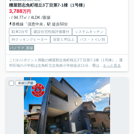
糟屋郡志免町桜丘3丁目第7-1棟（1号棟）
3,788
万円
- / 94.77㎡ / 4LDK /新築
香椎線「須恵中央」駅 徒歩50分
駐車2台可
建設住宅性能評価書付
システムキッチン
IHクッキングヒーター
浴室１坪以上
バス・トイレ別
パノラマ
新築
こだわりポイント満載の糟屋郡志免町桜丘3丁目第7-1棟（1号棟）。通
学区域の小学校は志免町立志免南小学校徒歩11分。畳は...
もっと見る
新築一戸建