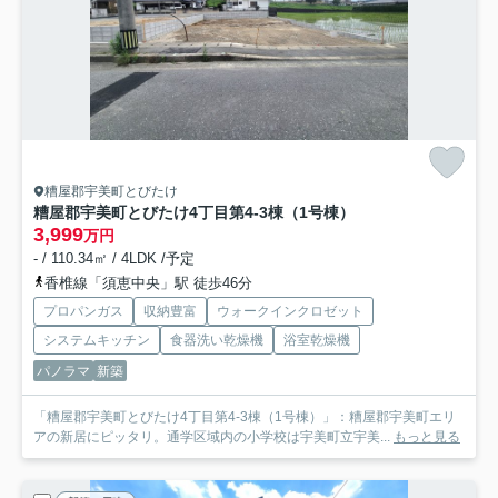
糟屋郡宇美町とびたけ
糟屋郡宇美町とびたけ4丁目第4-3棟（1号棟）
3,999
万円
- / 110.34㎡ / 4LDK /予定
香椎線「須恵中央」駅 徒歩46分
プロパンガス
収納豊富
ウォークインクロゼット
システムキッチン
食器洗い乾燥機
浴室乾燥機
パノラマ
新築
「糟屋郡宇美町とびたけ4丁目第4-3棟（1号棟）」：糟屋郡宇美町エリ
アの新居にピッタリ。通学区域内の小学校は宇美町立宇美...
もっと見る