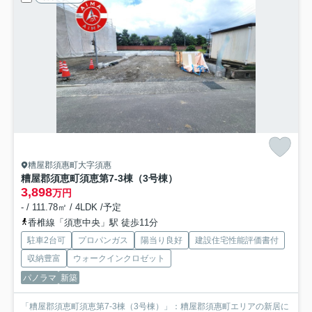
糟屋郡須惠町大字須惠
糟屋郡須恵町須恵第7-3棟（3号棟）
3,898
万円
- / 111.78㎡ / 4LDK /予定
香椎線「須恵中央」駅 徒歩11分
駐車2台可
プロパンガス
陽当り良好
建設住宅性能評価書付
収納豊富
ウォークインクロゼット
パノラマ
新築
「糟屋郡須恵町須恵第7-3棟（3号棟）」：糟屋郡須惠町エリアの新居に