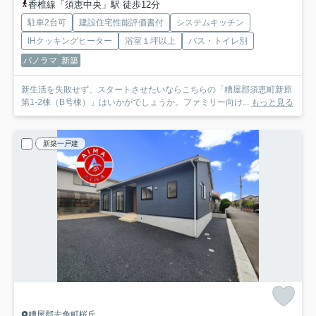
香椎線「須恵中央」駅 徒歩12分
駐車2台可
建設住宅性能評価書付
システムキッチン
IHクッキングヒーター
浴室１坪以上
バス・トイレ別
パノラマ
新築
新生活を失敗せず、スタートさせたいならこちらの「糟屋郡須恵町新原
第1-2棟（B号棟）」はいかがでしょうか。ファミリー向け...
もっと見る
新築一戸建
糟屋郡志免町桜丘