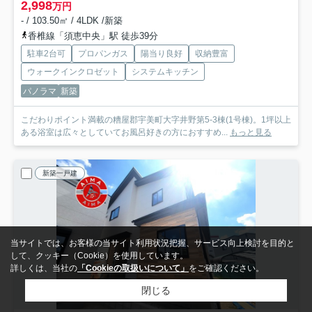
2,998
万円
- / 103.50㎡ / 4LDK /新築
香椎線「須恵中央」駅 徒歩39分
駐車2台可
プロパンガス
陽当り良好
収納豊富
ウォークインクロゼット
システムキッチン
パノラマ
新築
こだわりポイント満載の糟屋郡宇美町大字井野第5-3棟(1号棟)。1坪以上
ある浴室は広々としていてお風呂好きの方におすすめ...
もっと見る
新築一戸建
当サイトでは、お客様の当サイト利用状況把握、サービス向上検討を目的と
して、クッキー（Cookie）を使用しています。
詳しくは、当社の
「Cookieの取扱いについて」
をご確認ください。
閉じる