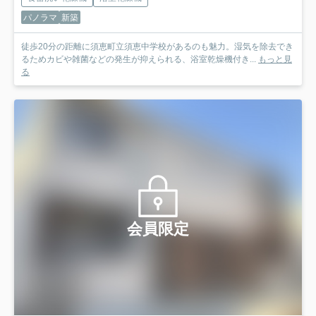
パノラマ
新築
徒歩20分の距離に須恵町立須恵中学校があるのも魅力。湿気を除去でき
るためカビや雑菌などの発生が抑えられる、浴室乾燥機付き...
もっと見
る
会員限定