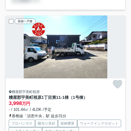
新築一戸建
糟屋郡宇美町桜原
糟屋郡宇美町桜原1丁目第11-1棟（1号棟）
3,998
万円
- / 101.44㎡ / 4LDK /予定
香椎線「須恵中央」駅 徒歩31分
プロパンガス
陽当り良好
収納豊富
ウォークインクロゼット