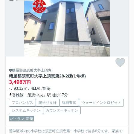
糟屋郡須惠町大字上須惠
糟屋郡須恵町大字上須恵第28-2棟(1号棟)
3,498
万円
- / 93.12㎡ / 4LDK /新築
香椎線「須恵中央」駅 徒歩17分
プロパンガス
陽当り良好
収納豊富
ウォークインクロゼット
システムキッチン
カウンターキッチン
パノラマ
新築
通学区域内の小学校は須恵町立須恵第一小学校で徒歩8分です。家族で