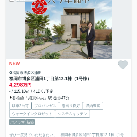
NEW
福岡市博多区浦田
福岡市博多区浦田1丁目第12-1棟（1号棟）
4,298
万円
- / 115.10㎡ / 4LDK /予定
香椎線「須恵中央」駅 徒歩47分
駐車2台可
プロパンガス
陽当り良好
収納豊富
ウォークインクロゼット
システムキッチン
パノラマ
新築
ぜひ一度見ていただきたい、「福岡市博多区浦田1丁目第12-1棟（1号