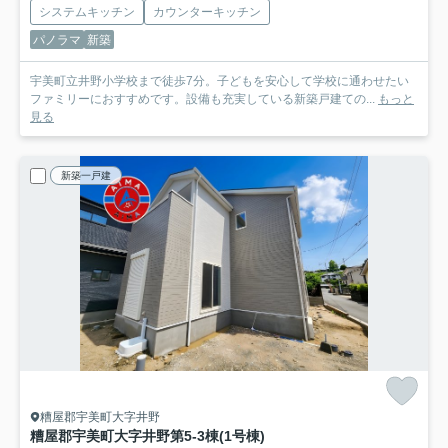
システムキッチン
カウンターキッチン
パノラマ
新築
宇美町立井野小学校まで徒歩7分。子どもを安心して学校に通わせたい
ファミリーにおすすめです。設備も充実している新築戸建ての...
もっと
見る
新築一戸建
糟屋郡宇美町大字井野
糟屋郡宇美町大字井野第5-3棟(1号棟)