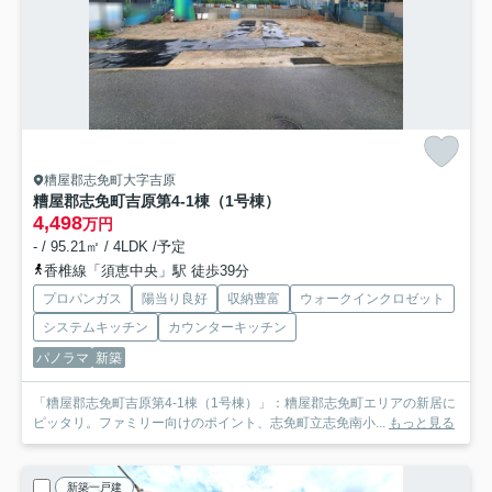
糟屋郡志免町大字吉原
糟屋郡志免町吉原第4-1棟（1号棟）
4,498
万円
- / 95.21㎡ / 4LDK /予定
香椎線「須恵中央」駅 徒歩39分
プロパンガス
陽当り良好
収納豊富
ウォークインクロゼット
システムキッチン
カウンターキッチン
パノラマ
新築
「糟屋郡志免町吉原第4-1棟（1号棟）」：糟屋郡志免町エリアの新居に
ピッタリ。ファミリー向けのポイント、志免町立志免南小...
もっと見る
新築一戸建