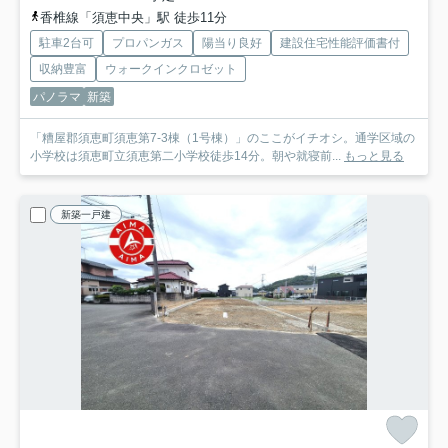
香椎線「須恵中央」駅 徒歩11分
駐車2台可
プロパンガス
陽当り良好
建設住宅性能評価書付
収納豊富
ウォークインクロゼット
パノラマ
新築
「糟屋郡須恵町須恵第7-3棟（1号棟）」のここがイチオシ。通学区域の
小学校は須恵町立須恵第二小学校徒歩14分。朝や就寝前...
もっと見る
新築一戸建