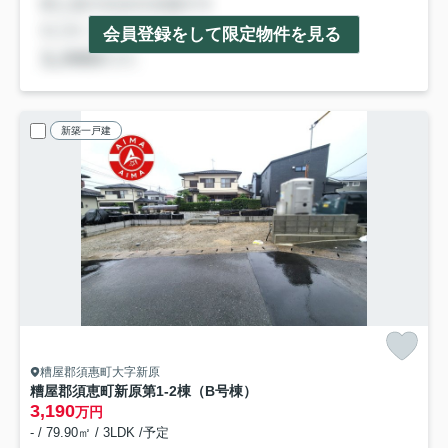
会員登録をして限定物件を見る
新築一戸建
糟屋郡須惠町大字新原
糟屋郡須恵町新原第1-2棟（B号棟）
3,190
万円
- / 79.90㎡ / 3LDK /予定