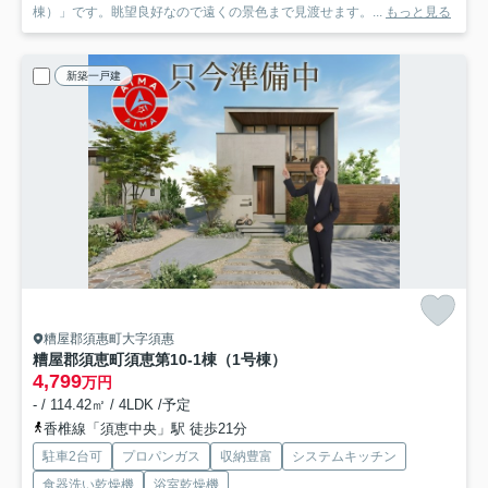
棟）」です。眺望良好なので遠くの景色まで見渡せます。...
もっと見る
新築一戸建
糟屋郡須惠町大字須惠
糟屋郡須恵町須恵第10-1棟（1号棟）
4,799
万円
- / 114.42㎡ / 4LDK /予定
香椎線「須恵中央」駅 徒歩21分
駐車2台可
プロパンガス
収納豊富
システムキッチン
食器洗い乾燥機
浴室乾燥機