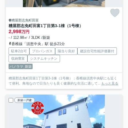
糟屋郡志免町田富
糟屋郡志免町田富1丁目第3-1棟（1号棟）
2,998
万円
- / 112.98㎡ / 3LDK /新築
香椎線「須恵中央」駅 徒歩21分
駐車2台可
プロパンガス
陽当り良好
建設住宅性能評価書付
収納豊富
システムキッチン
パノラマ
新築
糟屋郡志免町田富1丁目第3-1棟（1号棟）：香椎線須恵中央駅にも近く
て便利。角地なので日当たりも良く健康的な生活に適して...
もっと見る
新築一戸建