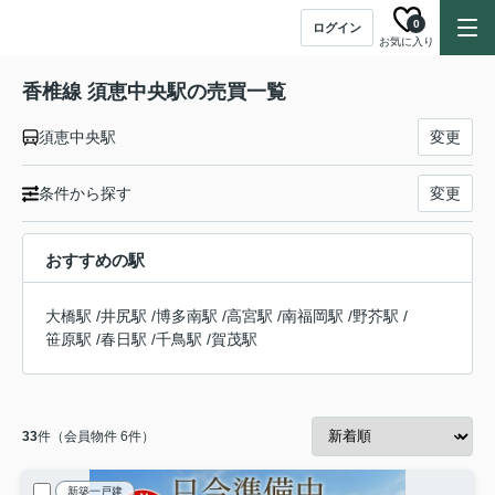
0
ログイン
お気に入り
香椎線 須恵中央駅の売買一覧
須恵中央駅
変更
条件から探す
変更
おすすめの駅
大橋駅
/
井尻駅
/
博多南駅
/
高宮駅
/
南福岡駅
/
野芥駅
/
笹原駅
/
春日駅
/
千鳥駅
/
賀茂駅
33
件（会員物件 6件）
新築一戸建