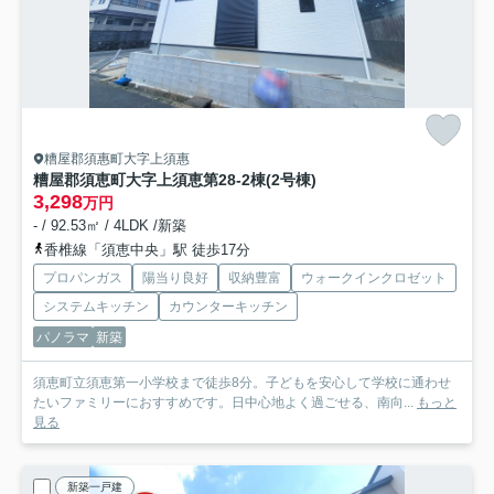
糟屋郡須惠町大字上須惠
糟屋郡須恵町大字上須恵第28-2棟(2号棟)
3,298
万円
- / 92.53㎡ / 4LDK /新築
香椎線「須恵中央」駅 徒歩17分
プロパンガス
陽当り良好
収納豊富
ウォークインクロゼット
システムキッチン
カウンターキッチン
パノラマ
新築
須恵町立須恵第一小学校まで徒歩8分。子どもを安心して学校に通わせ
たいファミリーにおすすめです。日中心地よく過ごせる、南向...
もっと
見る
新築一戸建