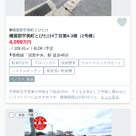
糟屋郡宇美町とびたけ
糟屋郡宇美町とびたけ4丁目第4-3棟（2号棟）
4,099
万円
- / 109.41㎡ / 4LDK /予定
香椎線「須恵中央」駅 徒歩46分
駐車2台可
プロパンガス
収納豊富
ウォークインクロゼット
システムキッチン
食器洗い乾燥機
パノラマ
新築
宇美町立宇美東小学校まで徒歩10分。子どもを安心して学校に通わせた
いファミリーにおすすめです。建物面積は109.41㎡と...
もっと見る
新築一戸建