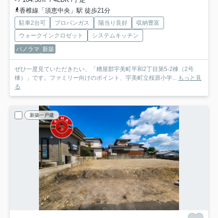
香椎線「須恵中央」駅 徒歩21分
駐車2台可
プロパンガス
陽当り良好
収納豊富
ウォークインクロゼット
システムキッチン
パノラマ
新築
ぜひ一度見ていただきたい、「糟屋郡宇美町平和2丁目第5-2棟（2号
棟）」です。ファミリー向けのポイント、宇美町立桜原小学...
もっと見
る
新築一戸建