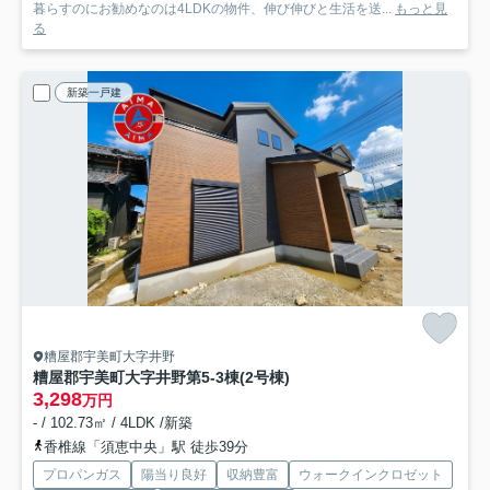
暮らすのにお勧めなのは4LDKの物件、伸び伸びと生活を送...
もっと見
る
新築一戸建
糟屋郡宇美町大字井野
糟屋郡宇美町大字井野第5-3棟(2号棟)
3,298
万円
- / 102.73㎡ / 4LDK /新築
香椎線「須恵中央」駅 徒歩39分
プロパンガス
陽当り良好
収納豊富
ウォークインクロゼット