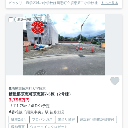
ピッタリ。通学区域の小学校は須恵町立須恵第二小学校徒...
もっと見る
新築一戸建
糟屋郡須惠町大字須惠
糟屋郡須恵町須恵第7-3棟（2号棟）
3,798
万円
- / 111.78㎡ / 4LDK /予定
香椎線「須恵中央」駅 徒歩11分
駐車2台可
プロパンガス
陽当り良好
建設住宅性能評価書付
収納豊富
ウォークインクロゼット