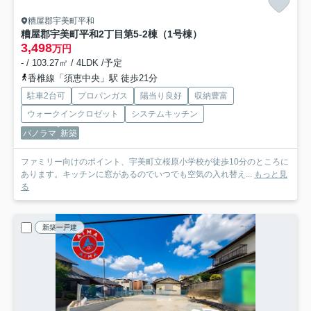
糟屋郡宇美町平和
糟屋郡宇美町平和2丁目第5-2棟（1号棟）
3,498
万円
- / 103.27㎡ / 4LDK /予定
香椎線「須恵中央」駅 徒歩21分
駐車2台可
プロパンガス
陽当り良好
収納豊富
ウォークインクロゼット
システムキッチン
パノラマ
新築
ファミリー向けのポイント、宇美町立桜原小学校が徒歩10分のところに
あります。キッチンに窓があるのでいつでも空気の入れ替え...
もっと見
る
新築一戸建