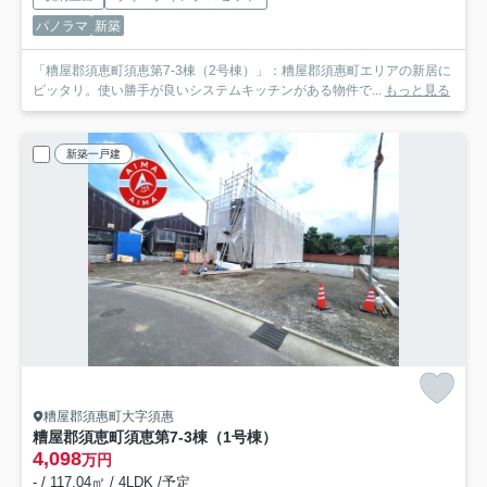
パノラマ
新築
「糟屋郡須恵町須恵第7-3棟（2号棟）」：糟屋郡須惠町エリアの新居に
ピッタリ。使い勝手が良いシステムキッチンがある物件で...
もっと見る
新築一戸建
糟屋郡須惠町大字須惠
糟屋郡須恵町須恵第7-3棟（1号棟）
4,098
万円
- / 117.04㎡ / 4LDK /予定