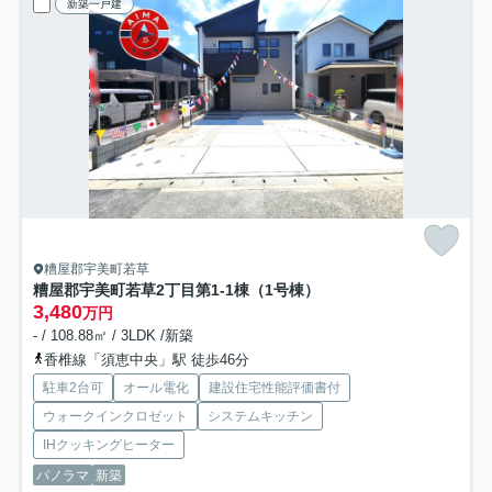
新築一戸建
糟屋郡宇美町若草
糟屋郡宇美町若草2丁目第1-1棟（1号棟）
3,480
万円
- / 108.88㎡ / 3LDK /新築
香椎線「須恵中央」駅 徒歩46分
駐車2台可
オール電化
建設住宅性能評価書付
ウォークインクロゼット
システムキッチン
IHクッキングヒーター
パノラマ
新築