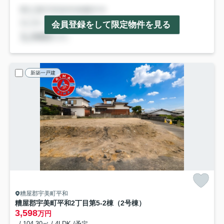
会員登録をして限定物件を見る
新築一戸建
糟屋郡宇美町平和
糟屋郡宇美町平和2丁目第5-2棟（2号棟）
3,598
万円
- / 104.30㎡ / 4LDK /予定