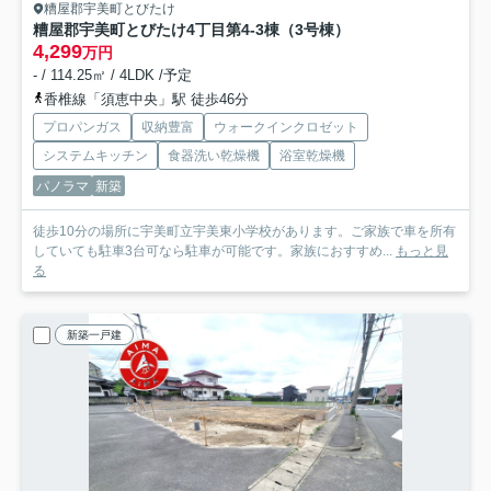
糟屋郡宇美町とびたけ
糟屋郡宇美町とびたけ4丁目第4-3棟（3号棟）
4,299
万円
- / 114.25㎡ / 4LDK /予定
香椎線「須恵中央」駅 徒歩46分
プロパンガス
収納豊富
ウォークインクロゼット
システムキッチン
食器洗い乾燥機
浴室乾燥機
パノラマ
新築
徒歩10分の場所に宇美町立宇美東小学校があります。ご家族で車を所有
していても駐車3台可なら駐車が可能です。家族におすすめ...
もっと見
る
新築一戸建