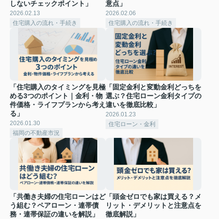
しないチェックポイント」
意点」
2026.02.13
2026.02.06
住宅購入の流れ・手続き
住宅購入の流れ・手続き
「住宅購入のタイミングを見極
「固定金利と変動金利どっちを
める3つのポイント｜金利・物
選ぶ？住宅ローン金利タイプの
件価格・ライフプランから考え
違いを徹底比較」
る」
2026.01.23
2026.01.30
住宅ローン・金利
福岡の不動産市況
「共働き夫婦の住宅ローンはど
「頭金ゼロでも家は買える？メ
う組む？ペアローン・連帯債
リット・デメリットと注意点を
務・連帯保証の違いを解説」
徹底解説」