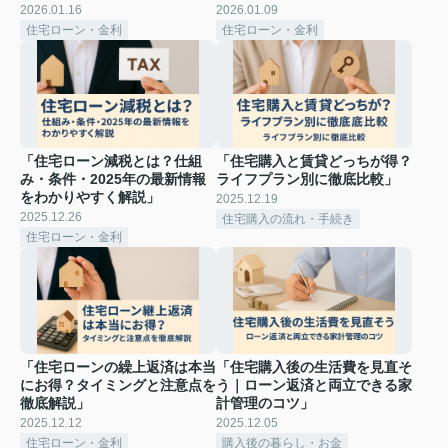
2026.01.16
2026.01.09
住宅ローン・金利
住宅ローン・金利
「住宅ローン減税とは？仕組
「住宅購入と賃貸どっちが得？
み・条件・2025年の最新情報
ライフプラン別に徹底比較」
をわかりやすく解説」
2025.12.19
2025.12.26
住宅購入の流れ・手続き
住宅ローン・金利
「住宅ローンの繰上返済は本当
「住宅購入後の生活費を見直そ
にお得？タイミングと注意点を
う｜ローン返済と両立できる家
徹底解説」
計管理のコツ」
2025.12.12
2025.12.05
住宅ローン・金利
購入後の暮らし・お金