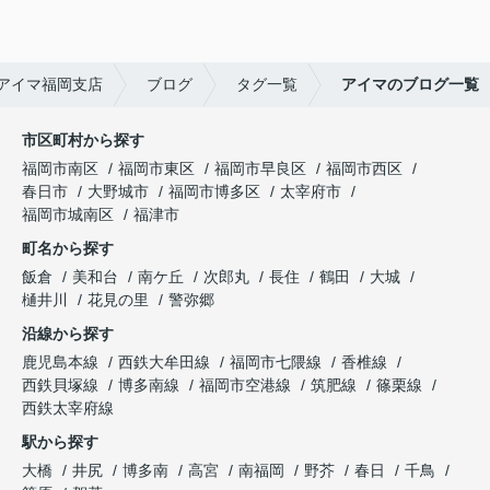
アイマ福岡支店
ブログ
タグ一覧
アイマのブログ一覧
市区町村から探す
福岡市南区
福岡市東区
福岡市早良区
福岡市西区
春日市
大野城市
福岡市博多区
太宰府市
福岡市城南区
福津市
町名から探す
飯倉
美和台
南ケ丘
次郎丸
長住
鶴田
大城
樋井川
花見の里
警弥郷
沿線から探す
鹿児島本線
西鉄大牟田線
福岡市七隈線
香椎線
西鉄貝塚線
博多南線
福岡市空港線
筑肥線
篠栗線
西鉄太宰府線
駅から探す
大橋
井尻
博多南
高宮
南福岡
野芥
春日
千鳥