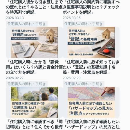
「住宅購入後から引き渡しまで
「住宅購入の契約前に確認すべ
の流れとは？やること・注意点
き重要事項説明とは？チェック
を時系列で解説」
ポイントを解説」
2026.03.13
2026.03.06
住宅購入の流れ・手続き
住宅購入の流れ・手続き
「住宅購入時にかかる『諸費
「住宅購入前に必ず知っておき
用』はいくら？内訳と資金計画
たい『登記』の基礎知識｜名
の立て方を解説」
義・費用・注意点を解説」
2026.02.27
2026.02.20
住宅購入の流れ・手続き
住宅購入の流れ・手続き
「住宅購入前に確認すべき『周
「住宅購入前に必ず確認したい
辺環境』とは？住んでから後悔
『ハザードマップ』の見方と注