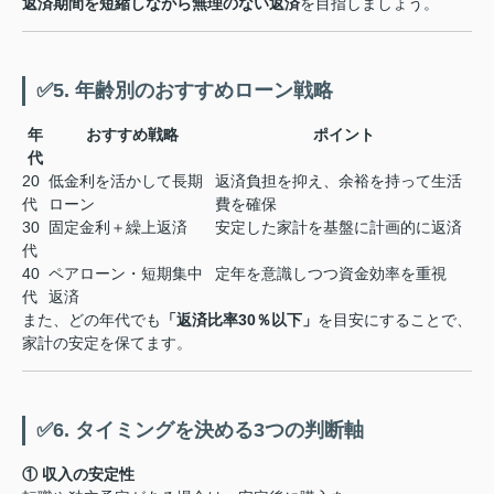
返済期間を短縮しながら無理のない返済
を目指しましょう。
✅5. 年齢別のおすすめローン戦略
年
おすすめ戦略
ポイント
代
20
低金利を活かして長期
返済負担を抑え、余裕を持って生活
代
ローン
費を確保
30
固定金利＋繰上返済
安定した家計を基盤に計画的に返済
代
40
ペアローン・短期集中
定年を意識しつつ資金効率を重視
代
返済
また、どの年代でも
「返済比率30％以下」
を目安にすることで、
家計の安定を保てます。
✅6. タイミングを決める3つの判断軸
① 収入の安定性