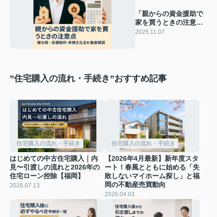
「親からの資金援助で
家を買うときの注意点
｜贈与税・非課税枠・
2025.11.07
手続き方法を徹底解
説」
”住宅購入の流れ・手続き”おすすめ記事
住宅購入の流れ・手続き
住宅購入の流れ・手続き
はじめての中古住宅購入｜内
【2026年4月最新】新年度スタ
見〜引渡しの流れと2026年の
ート！春風とともに始める「失
住宅ローン控除【福岡】
敗しないマイホーム探し」と福
岡の不動産売買動向
2026.07.13
2026.04.03