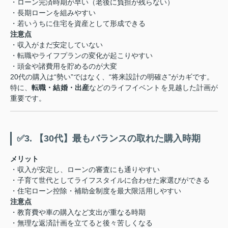
・ローン完済時期が早い（老後に負担が残らない）
・長期ローンを組みやすい
・若いうちに住宅を資産として形成できる
注意点
・収入がまだ安定していない
・転職やライフプランの変化が起こりやすい
・頭金や諸費用を貯めるのが大変
20代の購入は“勢い”ではなく、“将来設計の明確さ”がカギです。
特に、
転職・結婚・出産
などのライフイベントを見越した計画が
重要です。
✅3. 【30代】最もバランスの取れた購入時期
メリット
・収入が安定し、ローンの審査にも通りやすい
・子育て世代としてライフスタイルに合わせた家選びができる
・住宅ローン控除・補助金制度を最大限活用しやすい
注意点
・教育費や車の購入など支出が重なる時期
・無理な返済計画を立てると後々苦しくなる