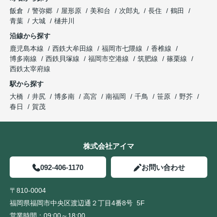
飯倉
警弥郷
屋形原
美和台
次郎丸
長住
鶴田
青葉
大城
樋井川
沿線から探す
鹿児島本線
西鉄大牟田線
福岡市七隈線
香椎線
博多南線
西鉄貝塚線
福岡市空港線
筑肥線
篠栗線
西鉄太宰府線
駅から探す
大橋
井尻
博多南
高宮
南福岡
千鳥
笹原
野芥
春日
賀茂
株式会社アイマ
092-406-1170
お問い合わせ
〒810-0004
福岡県福岡市中央区渡辺通２丁目4番8号 5F
営業時間：
09:00～18:00