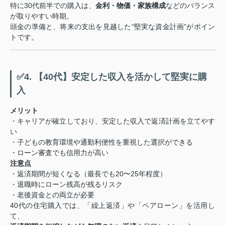
特に30代前半での購入は、
金利・物価・家族構成
などのバランス
が取りやすい時期。
頭金の準備と、将来の支出を見越した“堅実な資金計画”がポイン
トです。
✅4. 【40代】安定した収入を活かして堅実に購
入
メリット
・キャリアが確立しており、安定した収入で返済計画を立てやす
い
・子どもの教育環境や通勤利便性を重視した選択ができる
・ローン審査でも信用力が高い
注意点
・返済期間が短くなる（最長でも20〜25年程度）
・退職時にローン残高が残るリスク
・老後資金との両立が必要
40代の住宅購入では、「繰上返済」や「ペアローン」を活用し
て、