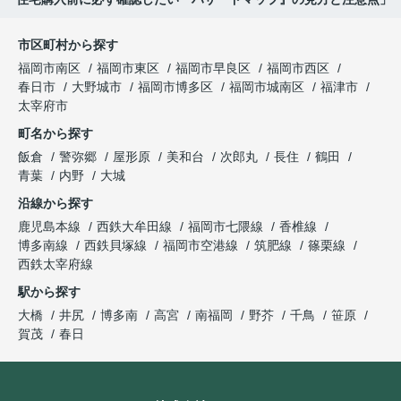
市区町村から探す
福岡市南区
福岡市東区
福岡市早良区
福岡市西区
春日市
大野城市
福岡市博多区
福岡市城南区
福津市
太宰府市
町名から探す
飯倉
警弥郷
屋形原
美和台
次郎丸
長住
鶴田
青葉
内野
大城
沿線から探す
鹿児島本線
西鉄大牟田線
福岡市七隈線
香椎線
博多南線
西鉄貝塚線
福岡市空港線
筑肥線
篠栗線
西鉄太宰府線
駅から探す
大橋
井尻
博多南
高宮
南福岡
野芥
千鳥
笹原
賀茂
春日