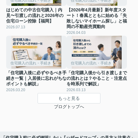
住宅購入の流れ・手続き
住宅購入の流れ・手続き
はじめての中古住宅購入｜内
【2026年4月最新】新年度スタ
見〜引渡しの流れと2026年の
ート！春風とともに始める「失
住宅ローン控除【福岡】
敗しないマイホーム探し」と福
岡の不動産売買動向
2026.07.13
2026.04.03
住宅購入の流れ・手続き
住宅購入の流れ・手続き
「住宅購入後に必ずやるべき手
「住宅購入後から引き渡しまで
続き一覧｜入居後に忘れがちな
の流れとは？やること・注意点
ポイントも解説」
を時系列で解説」
2026.03.20
2026.03.13
もっと見る
ブログトップへ
「住宅購入前に必ず確認したい『ハザードマップ』の見方と注意点」