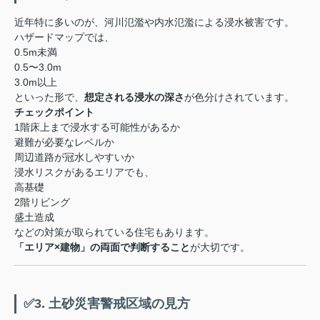
近年特に多いのが、河川氾濫や内水氾濫による浸水被害です。
ハザードマップでは、
0.5m未満
0.5〜3.0m
3.0m以上
といった形で、
想定される浸水の深さ
が色分けされています。
チェックポイント
1階床上まで浸水する可能性があるか
避難が必要なレベルか
周辺道路が冠水しやすいか
浸水リスクがあるエリアでも、
高基礎
2階リビング
盛土造成
などの対策が取られている住宅もあります。
「エリア×建物」の両面で判断すること
が大切です。
✅3. 土砂災害警戒区域の見方