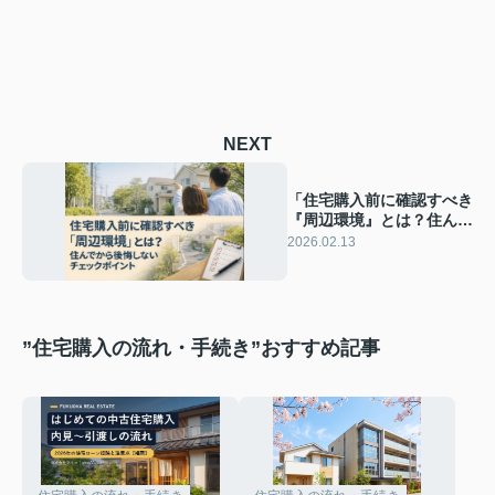
NEXT
「住宅購入前に確認すべき
『周辺環境』とは？住んで
から後悔しないチェックポ
2026.02.13
イント」
”住宅購入の流れ・手続き”おすすめ記事