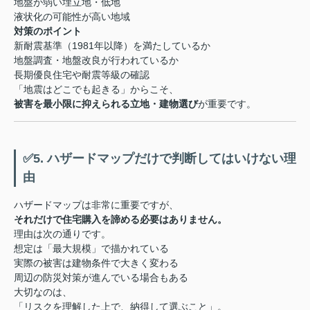
地盤が弱い埋立地・低地
液状化の可能性が高い地域
対策のポイント
新耐震基準（1981年以降）を満たしているか
地盤調査・地盤改良が行われているか
長期優良住宅や耐震等級の確認
「地震はどこでも起きる」からこそ、
被害を最小限に抑えられる立地・建物選び
が重要です。
✅5. ハザードマップだけで判断してはいけない理
由
ハザードマップは非常に重要ですが、
それだけで住宅購入を諦める必要はありません。
理由は次の通りです。
想定は「最大規模」で描かれている
実際の被害は建物条件で大きく変わる
周辺の防災対策が進んでいる場合もある
大切なのは、
「リスクを理解した上で、納得して選ぶこと」。