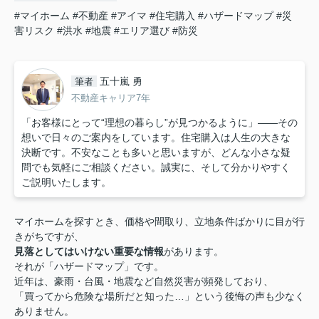
#マイホーム
#不動産
#アイマ
#住宅購入
#ハザードマップ
#災
害リスク
#洪水
#地震
#エリア選び
#防災
五十嵐 勇
筆者
不動産キャリア7年
「お客様にとって“理想の暮らし”が見つかるように」——その
想いで日々のご案内をしています。住宅購入は人生の大きな
決断です。不安なことも多いと思いますが、どんな小さな疑
問でも気軽にご相談ください。誠実に、そして分かりやすく
ご説明いたします。
マイホームを探すとき、価格や間取り、立地条件ばかりに目が行
きがちですが、
見落としてはいけない重要な情報
があります。
それが「ハザードマップ」です。
近年は、豪雨・台風・地震など自然災害が頻発しており、
「買ってから危険な場所だと知った…」という後悔の声も少なく
ありません。