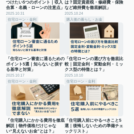
つけたい5つのポイント｜収入
は？固定資産税・修繕費・保険
合算・名義・ローンの注意点」
など維持費を徹底解説」
2025.10.31
2025.10.24
住宅ローン・金利
購入後の暮らし・お金
「住宅ローン審査に通るための
「住宅ローンの選び方を徹底比
ポイント5選｜知らないと損す
較｜固定金利・変動金利・ミッ
る基準と対策」
クス型の特徴とは？」
2025.10.17
2025.10.10
住宅ローン・金利
住宅ローン・金利
「住宅購入にかかる費用を徹底
「住宅購入前にやるべきこと5
解説｜物件価格だけじゃな
選｜後悔しないための準備チェ
い“見えないお金”とは？」
ックリスト」