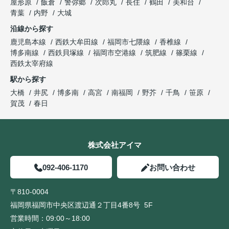
屋形原
飯倉
警弥郷
次郎丸
長住
鶴田
美和台
青葉
内野
大城
沿線から探す
鹿児島本線
西鉄大牟田線
福岡市七隈線
香椎線
博多南線
西鉄貝塚線
福岡市空港線
筑肥線
篠栗線
西鉄太宰府線
駅から探す
大橋
井尻
博多南
高宮
南福岡
野芥
千鳥
笹原
賀茂
春日
株式会社アイマ
092-406-1170
お問い合わせ
〒810-0004
福岡県福岡市中央区渡辺通２丁目4番8号 5F
営業時間：
09:00～18:00