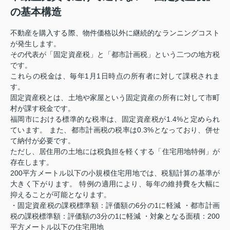
の基本構造
不動産を購入する際、物件価格以外に継続的なランニングコスト
が発生します。
その代表が「固定資産税」と「都市計画税」という二つの地方税
です
。
これらの税金は、毎年1月1日時点の所有者に対して課税されま
す
。
固定資産税とは、土地や家屋という固定資産の所有に対して市町
村が課す税金です。
福岡市における標準的な税率は、固定資産税が1.4%と定められ
ています
。 また、都市計画税の税率は0.3%となっており、併せ
て納付が必要です
。
ただし、居住用の土地には税負担を軽くする「住宅用地特例」が
存在します
。
200平方メートル以下の小規模住宅用地では、税額計算の基準が
大きく下がります
。 特例の適用により、毎年の維持費を大幅に
抑えることが可能となります。
・固定資産税の課税標準額：評価額の6分の1に軽減
・都市計画
税の課税標準額：評価額の3分の1に軽減
・対象となる面積：200
平方メートル以下の住宅用地