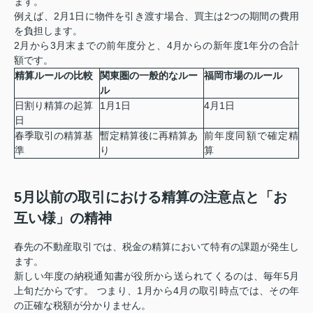
ます
。
例えば、2月1日に物件を引き渡す場合、買主は2つの期間の費用
を負担します。
2月から3月末までの前年度分と、4月からの新年度1年分の合計
額です
。
精算ルールの比較
関東圏の一般的なルー
福岡市場のルール
ル
日割り精算の起算
1月1日
4月1日
日
春季取引の精算基
暫定精算後に再精算あ
前年度同額で確定精
準
り
算
5月以前の取引における精算の注意点と「お
互い様」の精神
春先の不動産取引では、税金の精算において特有の課題が発生し
ます。
新しい年度の納税通知書が役所から送られてくるのは、毎年5月
上旬だからです
。 つまり、1月から4月の取引時点では、その年
の正確な税額が分かりません。