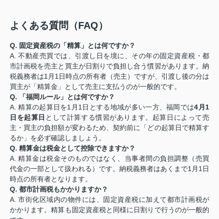
よくある質問（FAQ）
Q. 固定資産税の「精算」とは何ですか？
A. 不動産売買では、引渡し日を境に、その年の固定資産税・都
市計画税を売主と買主が日割りで負担し合う慣習があります。納
税義務者は1月1日時点の所有者（売主）ですが、引渡し後の分は
買主が「精算金」として売主に支払うのが一般的です。
Q. 「福岡ルール」とは何ですか？
A. 精算の起算日を1月1日とする地域が多い一方、福岡では
4月1
日を起算日
として計算する慣習があります。起算日によって売
主・買主の負担額が変わるため、契約前に「どの起算日で精算す
るか」を必ず確認しましょう。
Q. 精算金は税金として控除できますか？
A. 精算金は税金そのものではなく、当事者間の負担調整（売買
代金の一部として扱われる）です。納税義務者はあくまで1月1日
時点の所有者となります。
Q. 都市計画税もかかりますか？
A. 市街化区域内の物件には、固定資産税に加えて都市計画税が
かかります。精算も固定資産税と同様に日割りで行うのが一般的