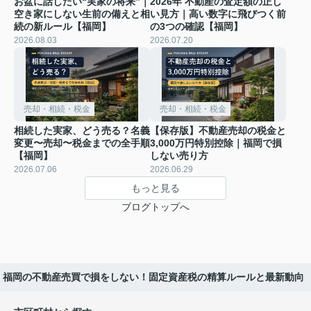
お盆に話したい“実家の将来”｜
2026年 不動産の査定額の正し
空き家にしない生前の備えと相
い見方｜高い数字に飛びつく前
続の新ルール【福岡】
の3つの確認【福岡】
2026.08.03
2026.07.20
売却・相続・税金
売却・相続・税金
相続した実家、どう売る？名義
【保存版】不動産売却の税金と
変更〜売却〜税金までの全手順
3,000万円特別控除｜福岡で損
【福岡】
しない売り方
2026.07.06
2026.06.29
もっと見る
ブログトップへ
5月】福岡の不動産売買で損をしない！固定資産税の精算ルールと最新動向