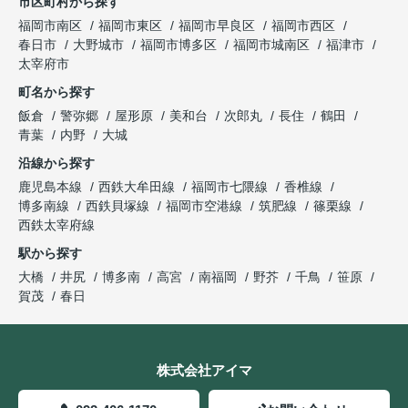
市区町村から探す
福岡市南区
福岡市東区
福岡市早良区
福岡市西区
春日市
大野城市
福岡市博多区
福岡市城南区
福津市
太宰府市
町名から探す
飯倉
警弥郷
屋形原
美和台
次郎丸
長住
鶴田
青葉
内野
大城
沿線から探す
鹿児島本線
西鉄大牟田線
福岡市七隈線
香椎線
博多南線
西鉄貝塚線
福岡市空港線
筑肥線
篠栗線
西鉄太宰府線
駅から探す
大橋
井尻
博多南
高宮
南福岡
野芥
千鳥
笹原
賀茂
春日
株式会社アイマ