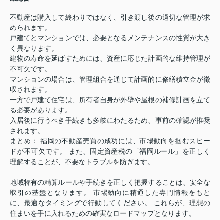
不動産は購入して終わりではなく、引き渡し後の適切な管理が求
められます
。
戸建てとマンションでは、必要となるメンテナンスの性質が大き
く異なります
。
建物の寿命を延ばすためには、資産に応じた計画的な維持管理が
不可欠です。
マンションの場合は、管理組合を通じて計画的に修繕積立金が徴
収されます。
一方で戸建て住宅は、所有者自身が外壁や屋根の補修計画を立て
る必要があります
。
入居後に行うべき手続きも多岐にわたるため、事前の確認が推奨
されます
。
まとめ： 福岡の不動産売買の成功には、市場動向を掴むスピー
ドが不可欠です
。 また、固定資産税の「福岡ルール」を正しく
理解することが、不要なトラブルを防ぎます
。
地域特有の精算ルールや手続きを正しく把握することは、安全な
取引の基盤となります。 市場動向に精通した専門情報をもと
に、最適なタイミングで行動してください。 これらが、理想の
住まいを手に入れるための確実なロードマップとなります
。