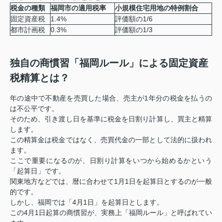
税金の種類
福岡市の適用税率
小規模住宅用地の特例割合
固定資産税
1.4%
評価額の1/6
都市計画税
0.3%
評価額の1/3
独自の商慣習「福岡ルール」による固定資産
税精算とは？
年の途中で不動産を売買した場合、売主が1年分の税金を払うの
は不公平です。
そのため、引き渡し日を基準に税金を日割り計算し、買主と精算
します
。
この精算金は税金ではなく、売買代金の一部として法的に扱われ
ます
。
ここで重要になるのが、日割り計算をいつから始めるかという
「起算日」です。
関東地方などでは、暦に合わせて1月1日を起算日とするのが一般
的です。
しかし、福岡では「4月1日」を起算日とします
。
この4月1日起算の商慣習が、実務上「福岡ルール」と呼ばれてい