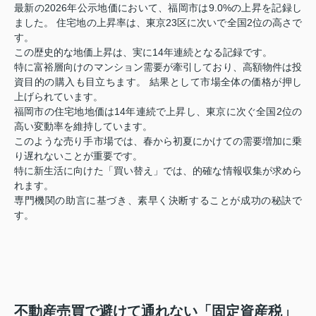
最新の2026年公示地価において、福岡市は9.0%の上昇を記録し
ました
。 住宅地の上昇率は、東京23区に次いで全国2位の高さで
す
。
この歴史的な地価上昇は、実に14年連続となる記録です
。
特に富裕層向けのマンション需要が牽引しており、高額物件は投
資目的の購入も目立ちます
。 結果として市場全体の価格が押し
上げられています。
福岡市の住宅地地価は14年連続で上昇し、東京に次ぐ全国2位の
高い変動率を維持しています
。
このような売り手市場では、春から初夏にかけての需要増加に乗
り遅れないことが重要です
。
特に新生活に向けた「買い替え」では、的確な情報収集が求めら
れます。
専門機関の助言に基づき、素早く決断することが成功の秘訣で
す
。
不動産売買で避けて通れない「固定資産税」