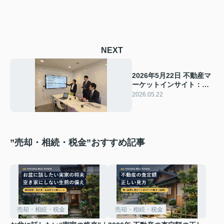
NEXT
2026年5月22日 不動産マ
ーケットインサイト：金
利上昇局面における売買
2026.05.22
戦略と令和8年度税制改正
の全貌
”売却・相続・税金”おすすめ記事
売却・相続・税金
売却・相続・税金