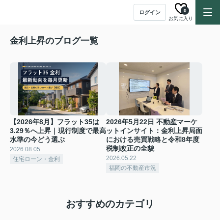
0
ログイン
お気に入り
金利上昇のブログ一覧
【2026年8月】フラット35は
2026年5月22日 不動産マーケ
3.29％へ上昇｜現行制度で最高
ットインサイト：金利上昇局面
水準の今どう選ぶ
における売買戦略と令和8年度
税制改正の全貌
2026.08.05
2026.05.22
住宅ローン・金利
福岡の不動産市況
おすすめのカテゴリ