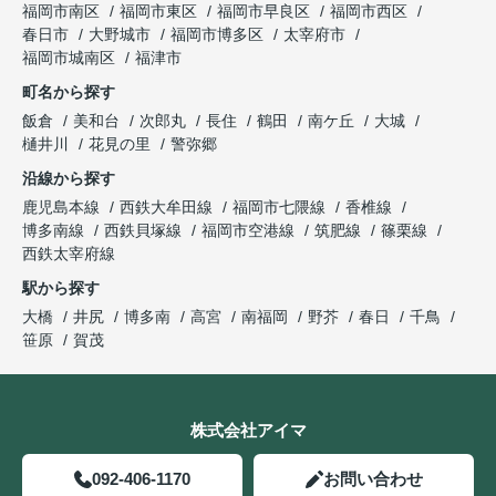
福岡市南区
福岡市東区
福岡市早良区
福岡市西区
春日市
大野城市
福岡市博多区
太宰府市
福岡市城南区
福津市
町名から探す
飯倉
美和台
次郎丸
長住
鶴田
南ケ丘
大城
樋井川
花見の里
警弥郷
沿線から探す
鹿児島本線
西鉄大牟田線
福岡市七隈線
香椎線
博多南線
西鉄貝塚線
福岡市空港線
筑肥線
篠栗線
西鉄太宰府線
駅から探す
大橋
井尻
博多南
高宮
南福岡
野芥
春日
千鳥
笹原
賀茂
株式会社アイマ
092-406-1170
お問い合わせ