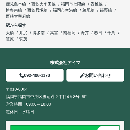
鹿児島本線
西鉄大牟田線
福岡市七隈線
香椎線
博多南線
西鉄貝塚線
福岡市空港線
筑肥線
篠栗線
西鉄太宰府線
駅から探す
大橋
井尻
博多南
高宮
南福岡
野芥
春日
千鳥
笹原
賀茂
株式会社アイマ
092-406-1170
お問い合わせ
〒810-0004
福岡県福岡市中央区渡辺通２丁目4番8号 5F
営業時間：
09:00～18:00
定休日：
水曜日