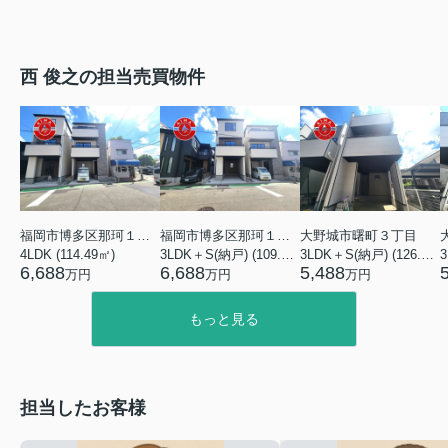
西 俊之の担当売買物件
福岡市博多区那珂１丁目
福岡市博多区那珂１丁目
大野城市曙町３丁目
4LDK (114.49㎡)
3LDK＋S(納戸) (109.72㎡)
3LDK＋S(納戸) (126.07㎡)
6,688
6,688
5,488
万円
万円
万円
もっと見る
担当したお客様