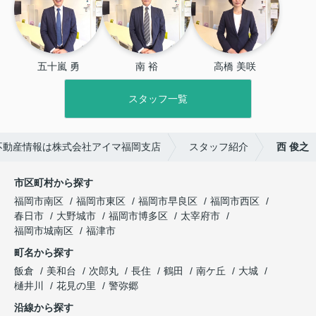
五十嵐 勇
南 裕
高橋 美咲
スタッフ一覧
不動産情報は株式会社アイマ福岡支店
スタッフ紹介
西 俊之
市区町村から探す
福岡市南区
福岡市東区
福岡市早良区
福岡市西区
春日市
大野城市
福岡市博多区
太宰府市
福岡市城南区
福津市
町名から探す
飯倉
美和台
次郎丸
長住
鶴田
南ケ丘
大城
樋井川
花見の里
警弥郷
沿線から探す