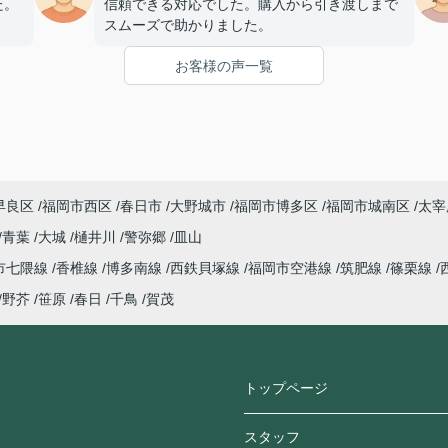
た。
信頼できる対応でした。購入から引き渡しまで
。
スムーズで助かりました。
お客様の声一覧
早良区
福岡市西区
春日市
大野城市
福岡市博多区
福岡市城南区
太宰
青葉
大城
樋井川
警弥郷
皿山
市七隈線
香椎線
博多南線
西鉄貝塚線
福岡市空港線
筑肥線
篠栗線
野芥
笹原
春日
千鳥
賀茂
トップページ
スタッフ