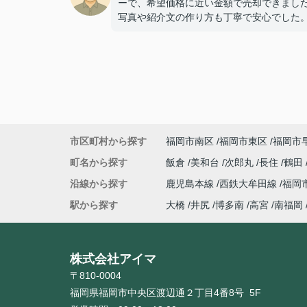
ーで、希望価格に近い金額で売却できまし
写真や紹介文の作り方も丁寧で安心でした
市区町村から探す
福岡市南区
福岡市東区
福岡市
町名から探す
飯倉
美和台
次郎丸
長住
鶴田
沿線から探す
鹿児島本線
西鉄大牟田線
福岡
駅から探す
大橋
井尻
博多南
高宮
南福岡
株式会社アイマ
〒810-0004
福岡県福岡市中央区渡辺通２丁目4番8号 5F