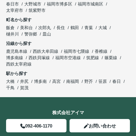
春日市
大野城市
福岡市博多区
福岡市城南区
太宰府市
筑紫野市
町名から探す
飯倉
美和台
次郎丸
長住
鶴田
青葉
大城
樋井川
警弥郷
皿山
沿線から探す
鹿児島本線
西鉄大牟田線
福岡市七隈線
香椎線
博多南線
西鉄貝塚線
福岡市空港線
筑肥線
篠栗線
西鉄太宰府線
駅から探す
大橋
井尻
博多南
高宮
南福岡
野芥
笹原
春日
千鳥
賀茂
株式会社アイマ
092-406-1170
お問い合わせ