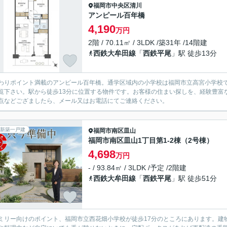
福岡市中央区
清川
アンピール百年橋
4,190
万円
2階 / 70.11㎡ / 3LDK /築31年 /14階建
西鉄大牟田線
「
西鉄平尾
」駅 徒歩13分
わりポイント満載のアンピール百年橋。通学区域内の小学校は福岡市立高宮小学校で
覧下さい。駅から徒歩13分に位置する物件です。お客様の住まい探しを、経験豊富
点などござましたら、メール又はお電話にてご連絡ください。
新築一戸建
福岡市南区
皿山
福岡市南区皿山1丁目第1-2棟（2号棟）
4,698
万円
- / 93.84㎡ / 3LDK /予定 /2階建
西鉄大牟田線
「
西鉄平尾
」駅 徒歩51分
ミリー向けのポイント、福岡市立西花畑小学校が徒歩17分のところにあります。建物