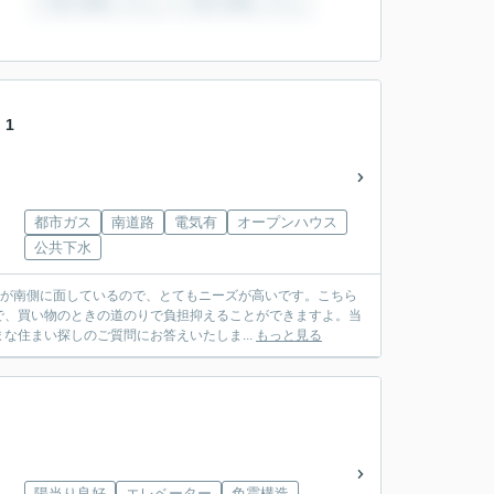
 1
都市ガス
南道路
電気有
オープンハウス
公共下水
路が南側に面しているので、とてもニーズが高いです。こちら
で、買い物のときの道のりで負担抑えることができますよ。当
住まい探しのご質問にお答えいたしま...
もっと見る
陽当り良好
エレベーター
免震構造