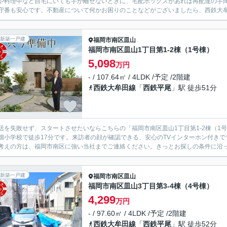
や料理中など自宅にいても手が離せないときに、宅配ボックスがあれば再配達の手間
守番も安心です。不動産について何かお困りのことなどがございましたら、西鉄大牟田
新築一戸建
福岡市南区
皿山
福岡市南区皿山1丁目第1-2棟（1号棟）
5,098
万円
- / 107.64㎡ / 4LDK /予定 /2階建
西鉄大牟田線
「
西鉄平尾
」駅 徒歩51分
活を失敗せず、スタートさせたいならこちらの「福岡市南区皿山1丁目第1-2棟（1
畑小学校で徒歩17分です。来訪者の顔が確認できる、安心のTVインターホン付きです
考えの方は、福岡市南区に強い当社までご連絡ください。きっとお探しの条件に沿った
新築一戸建
福岡市南区
皿山
福岡市南区皿山3丁目第3-4棟（4号棟）
4,299
万円
- / 97.60㎡ / 4LDK /予定 /2階建
西鉄大牟田線
「
西鉄平尾
」駅 徒歩52分