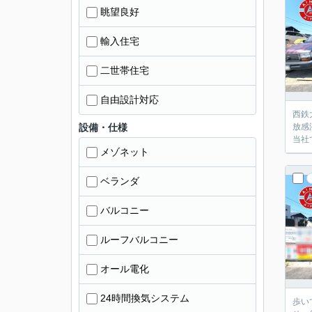
眺望良好
輸入住宅
二世帯住宅
自由設計対応
西鉄
設備・仕様
放感
当社
メゾネット
ベランダ
バルコニー
ルーフバルコニー
オール電化
24時間換気システム
歩い