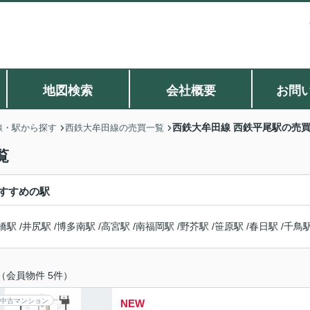
地図検索
会社概要
お問
西鉄大牟田線 西鉄平尾駅の売
線・駅から探す
西鉄大牟田線の売買一覧
覧
すすめの駅
橋駅
/
井尻駅
/
博多南駅
/
高宮駅
/
南福岡駅
/
野芥駅
/
笹原駅
/
春日駅
/
千鳥
（会員物件 5件）
中古マンション
NEW