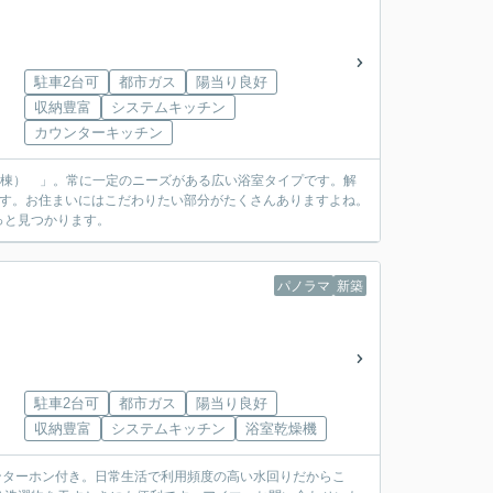
駐車2台可
都市ガス
陽当り良好
収納豊富
システムキッチン
カウンターキッチン
号棟） 」。常に一定のニーズがある広い浴室タイプです。解
です。お住まいにはこだわりたい部分がたくさんありますよね。
っと見つかります。
パノラマ
新築
駐車2台可
都市ガス
陽当り良好
収納豊富
システムキッチン
浴室乾燥機
インターホン付き。日常生活で利用頻度の高い水回りだからこ