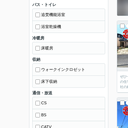
バス・トイレ
追焚機能浴室
浴室乾燥機
冷暖房
床暖房
収納
ウォークインクロゼット
ぜひ
床下収納
の住
社の
通信・放送
CS
BS
CATV