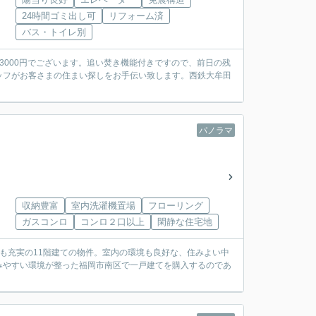
24時間ゴミ出し可
リフォーム済
バス・トイレ別
3000円でございます。追い焚き機能付きですので、前日の残
ッフがお客さまの住まい探しをお手伝い致します。西鉄大牟田
パノラマ
収納豊富
室内洗濯機置場
フローリング
ガスコンロ
コンロ２口以上
閑静な住宅地
も充実の11階建ての物件。室内の環境も良好な、住みよい中
みやすい環境が整った福岡市南区で一戸建てを購入するのであ