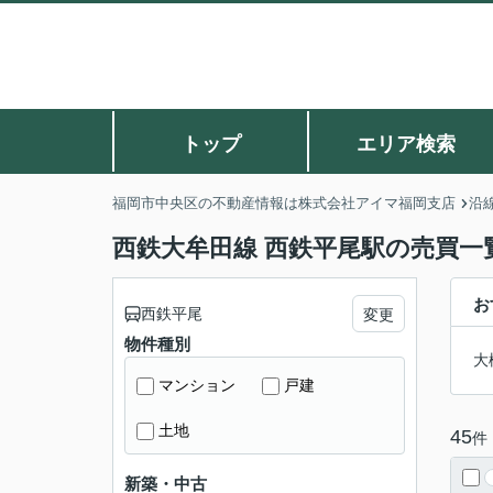
トップ
エリア検索
福岡市中央区の不動産情報は株式会社アイマ福岡支店
沿
西鉄大牟田線 西鉄平尾駅の売買一
お
西鉄平尾
変更
物件種別
大
マンション
戸建
土地
45
件
新築・中古