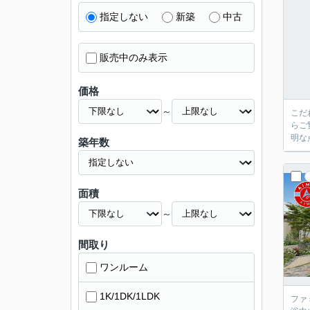
指定しない
新築
中古
販売中のみ表示
価格
～
こだ
らご
明な
築年数
面積
～
間取り
ワンルーム
1K/1DK/1LDK
ファ