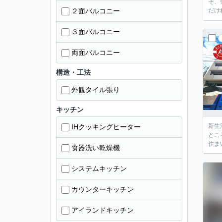
そ、
２面バルコニー
だけ
３面バルコニー
両面バルコニー
構造・工法
外観タイル張り
キッチン
新生
IHクッキングヒーター
とこ
住ま
食器洗い乾燥機
システムキッチン
カウンターキッチン
アイランドキッチン