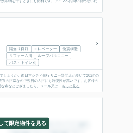
は洗濯物を干すときにも便利です。アイマへお問い合わせいた
陽当り良好
エレベーター
免震構造
リフォーム済
ルーフバルコニー
バス・トイレ別
しょうか。西日本シティ銀行 サニー野間店が歩いて262mの
設置の浴室なので翌日の入浴にも利便性が高いです。お客様の
点などござましたら、メール又は...
もっと見る
して限定物件を見る