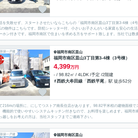
活を失敗せず、スタートさせたいならこちらの「福岡市南区皿山3丁目第3-4棟（4
DKの物件はこちらです。防犯シャッター付、小さいお子さんがいる家庭も安心の生
ーホン付きです。福岡市南区で住まいを求める方をサポート致します。当社では数多く
新築一戸建
福岡市南区
皿山
福岡市南区皿山3丁目第3-4棟（3号棟）
4,399
万円
- / 98.82㎡ / 4LDK /予定 /2階建
西鉄大牟田線
「
西鉄平尾
」駅 徒歩52分
て216mの場所に、にしてつストア南長住店があります。98.82平米程の建物面
。機能的で使いやすいシステムキッチン付きなので、お料理を楽しめます。福岡市
っ越しをお考えの方は、当社スタッフまでご連絡下さい。
新築一戸建
福岡市南区
皿山