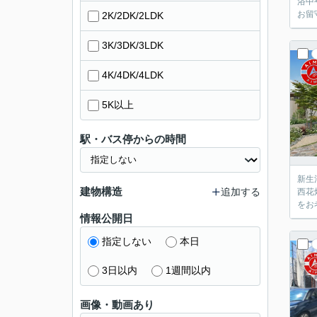
浴中
お留
2K/2DK/2LDK
3K/3DK/3LDK
4K/4DK/4LDK
5K以上
駅・バス停からの時間
新生
建物構造
追加する
西花
をお
情報公開日
指定しない
本日
3日以内
1週間以内
画像・動画あり