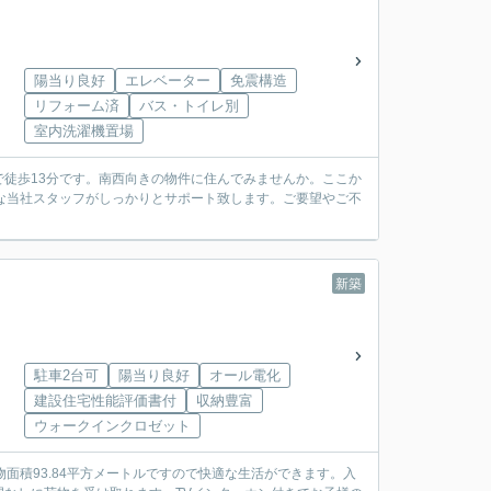
陽当り良好
エレベーター
免震構造
リフォーム済
バス・トイレ別
室内洗濯機置場
徒歩13分です。南西向きの物件に住んでみませんか。ここか
な当社スタッフがしっかりとサポート致します。ご要望やご不
新築
駐車2台可
陽当り良好
オール電化
建設住宅性能評価書付
収納豊富
ウォークインクロゼット
面積93.84平方メートルですので快適な生活ができます。入