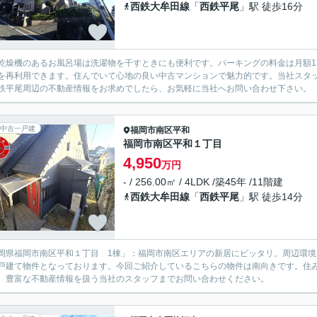
西鉄大牟田線
「
西鉄平尾
」駅 徒歩16分
乾燥機のあるお風呂場は洗濯物を干すときにも便利です。パーキングの料金は月額1
を再利用できます。住んでいて心地の良い中古マンションで魅力的です。当社スタ
鉄平尾周辺の不動産情報をお求めでしたら、お気軽に当社へお問い合わせ下さい。
中古一戸建
福岡市南区
平和
福岡市南区平和１丁目
4,950
万円
- / 256.00㎡ / 4LDK /築45年 /11階建
西鉄大牟田線
「
西鉄平尾
」駅 徒歩14分
岡県福岡市南区平和１丁目 1棟」：福岡市南区エリアの新居にピッタリ。周辺環境
戸建て物件となっております。今回ご紹介しているこちらの物件は南向きです。住
、豊富な不動産情報を扱う当社のスタッフまでお問い合わせください。