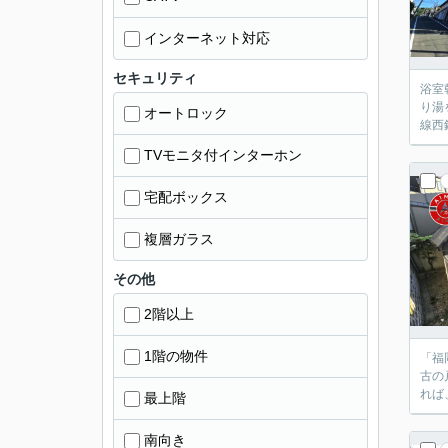
インターネット対応
セキュリティ
浴室
り湯
オートロック
線西
TVモニタ付インターホン
宅配ボックス
複層ガラス
その他
2階以上
1階の物件
「福
古の
れば
最上階
南向き