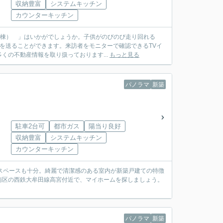
収納豊富
システムキッチン
カウンターキッチン
号棟） 」はいかがでしょうか。子供がのびのび走り回れる
活を送ることができます。来訪者をモニターで確認できるTVイ
の不動産情報を取り扱っております...
もっと見る
パノラマ
新築
駐車2台可
都市ガス
陽当り良好
収納豊富
システムキッチン
カウンターキッチン
積でスペースも十分。綺麗で清潔感のある室内が新築戸建ての特徴
南区の西鉄大牟田線高宮付近で、マイホームを探しましょう。
パノラマ
新築