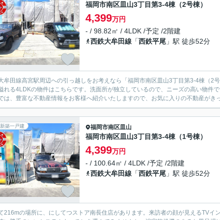
福岡市南区皿山3丁目第3-4棟（2号棟）
4,399
万円
- / 98.82㎡ / 4LDK /予定 /2階建
西鉄大牟田線
「
西鉄平尾
」駅 徒歩52分
大牟田線高宮駅周辺への引っ越しをお考えなら「福岡市南区皿山3丁目第3-4棟（2
溢れる4LDKの物件はこちらです。洗面所が独立しているので、ニーズの高い物件
では、豊富な不動産情報をお客様へ紹介いたしますので、お気に入りの不動産がき
新築一戸建
福岡市南区
皿山
福岡市南区皿山3丁目第3-4棟（1号棟）
4,399
万円
- / 100.64㎡ / 4LDK /予定 /2階建
西鉄大牟田線
「
西鉄平尾
」駅 徒歩52分
て216mの場所に、にしてつストア南長住店があります。来訪者の顔が見えるTV