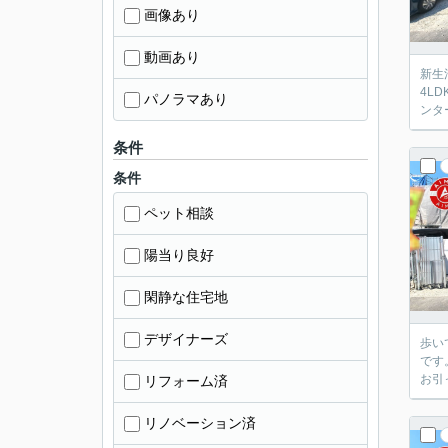
画像あり
動画あり
新生
4L
パノラマあり
ンタ
条件
条件
ペット相談
陽当り良好
閑静な住宅地
デザイナーズ
歩い
です
お引
リフォーム済
リノベーション済