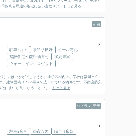
なしに荷物を受け取れます。TVインターホン付きでお子様の
線高宮周辺の地域に強い当社スタ...
もっと見る
新築
駐車2台可
陽当り良好
オール電化
建設住宅性能評価書付
収納豊富
ウォークインクロゼット
号棟）」はいかがでしょうか。通学区域内の小学校は福岡市立
。建物面積107.64平米で広々している物件です。不動産購入
住まいが見つかることでし...
もっと見る
パノラマ
新築
駐車2台可
都市ガス
陽当り良好