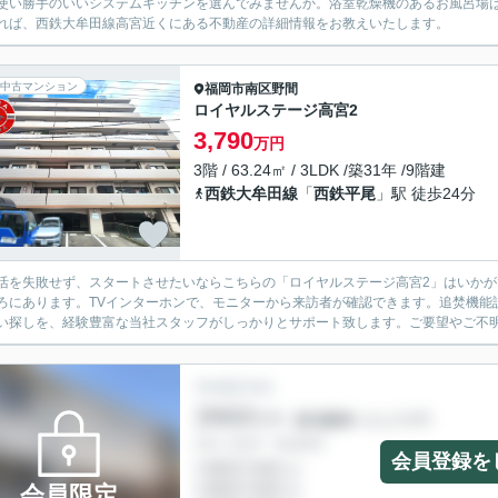
使い勝手のいいシステムキッチンを選んでみませんか。浴室乾燥機のあるお風呂場
れば、西鉄大牟田線高宮近くにある不動産の詳細情報をお教えいたします。
中古マンション
福岡市南区
野間
ロイヤルステージ高宮2
3,790
万円
3階 / 63.24㎡ / 3LDK /築31年 /9階建
西鉄大牟田線
「
西鉄平尾
」駅 徒歩24分
活を失敗せず、スタートさせたいならこちらの「ロイヤルステージ高宮2」はいかがで
ろにあります。TVインターホンで、モニターから来訪者が確認できます。追焚機能
い探しを、経験豊富な当社スタッフがしっかりとサポート致します。ご要望やご不明な
会員登録を
会員限定