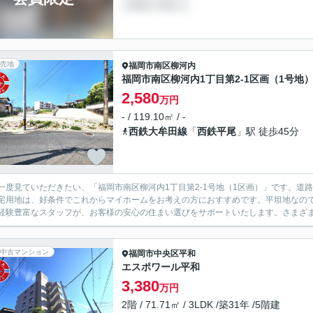
売地
福岡市南区
柳河内
福岡市南区柳河内1丁目第2-1区画（1号地）
2,580
万円
- / 119.10㎡ / -
西鉄大牟田線
「
西鉄平尾
」駅 徒歩45分
一度見ていただきたい、「福岡市南区柳河内1丁目第2-1号地（1区画）」です。道
宅用地は、好条件でこれからマイホームをお考えの方におすすめです。平坦地なの
経験豊富なスタッフが、お客様の安心の住まい選びをサポートいたします。さまざまな
中古マンション
福岡市中央区
平和
エスポワール平和
3,380
万円
2階 / 71.71㎡ / 3LDK /築31年 /5階建