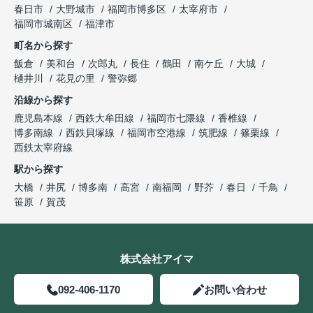
春日市
大野城市
福岡市博多区
太宰府市
福岡市城南区
福津市
町名から探す
飯倉
美和台
次郎丸
長住
鶴田
南ケ丘
大城
樋井川
花見の里
警弥郷
沿線から探す
鹿児島本線
西鉄大牟田線
福岡市七隈線
香椎線
博多南線
西鉄貝塚線
福岡市空港線
筑肥線
篠栗線
西鉄太宰府線
駅から探す
大橋
井尻
博多南
高宮
南福岡
野芥
春日
千鳥
笹原
賀茂
株式会社アイマ
092-406-1170
お問い合わせ