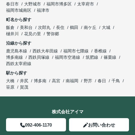
春日市
大野城市
福岡市博多区
太宰府市
福岡市城南区
福津市
町名から探す
飯倉
美和台
次郎丸
長住
鶴田
南ケ丘
大城
樋井川
花見の里
警弥郷
沿線から探す
鹿児島本線
西鉄大牟田線
福岡市七隈線
香椎線
博多南線
西鉄貝塚線
福岡市空港線
筑肥線
篠栗線
西鉄太宰府線
駅から探す
大橋
井尻
博多南
高宮
南福岡
野芥
春日
千鳥
笹原
賀茂
株式会社アイマ
092-406-1170
お問い合わせ