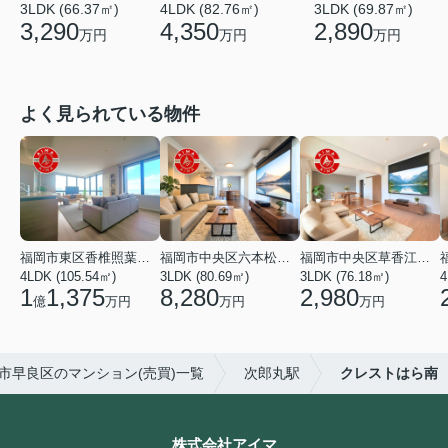
3LDK (66.37㎡)
4LDK (82.76㎡)
3LDK (69.87㎡)
3,290
4,350
2,890
万円
万円
万円
よく見られている物件
福岡市東区香椎照葉６丁目
福岡市中央区六本松３丁目
福岡市中央区草香江２丁目
4LDK (105.54㎡)
3LDK (80.69㎡)
3LDK (76.18㎡)
4
1
1,375
8,280
2,980
億
万円
万円
万円
市早良区のマンション(売買)一覧
次郎丸駅
クレストはら南
株式会社アイマ