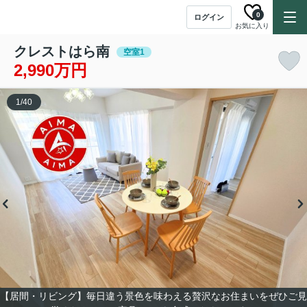
0
ログイン
お気に入り
クレストはら南
空室1
2,990万円
1
/
40
【居間・リビング】毎日違う景色を味わえる贅沢なお住まいをぜひご見