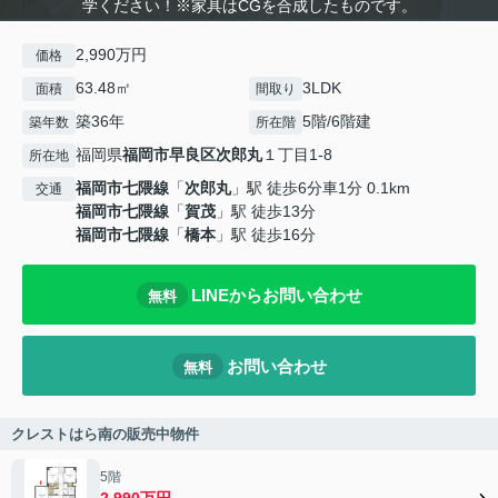
学ください！※家具はCGを合成したものです。
2,990万円
価格
63.48㎡
3LDK
面積
間取り
築36年
5階/6階建
築年数
所在階
福岡県
福岡市早良区
次郎丸
１丁目1-8
所在地
福岡市七隈線
「
次郎丸
」駅 徒歩6分車1分 0.1km
交通
福岡市七隈線
「
賀茂
」駅 徒歩13分
福岡市七隈線
「
橋本
」駅 徒歩16分
LINEからお問い合わせ
無料
お問い合わせ
無料
クレストはら南の販売中物件
5階
2,990万円