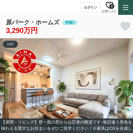
0
ログイン
お気に入り
原パーク・ホームズ
空室1
3,290万円
1
/
47
【居間・リビング】壁一面の窓からは圧巻の眺望です♪毎日違う景色を
味わえる贅沢なお住まいをぜひご見学ください！※家具はCGを合成し