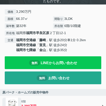
たものです。
3,290万円
価格
66.37㎡
3LDK
面積
間取り
築32年
6階/10階建
築年数
所在階
福岡県
福岡市早良区
原
２丁目12-1
所在地
福岡市空港線
「
藤崎
」駅 徒歩20分車1分 0.2km
交通
福岡市空港線
「
室見
」駅 徒歩24分
福岡市七隈線
「
金山
」駅 徒歩35分
LINEからお問い合わせ
無料
お問い合わせ
無料
原パーク・ホームズの販売中物件
6階
3,290万円