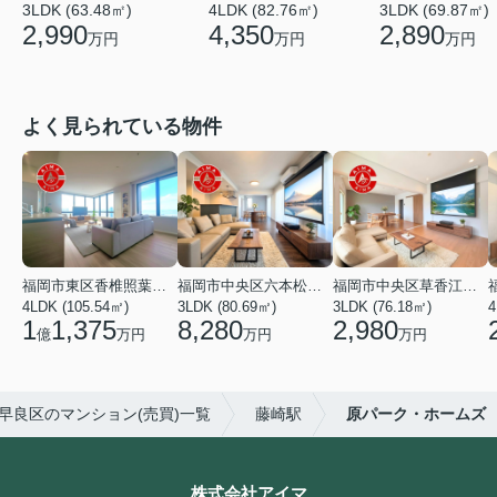
3LDK (63.48㎡)
4LDK (82.76㎡)
3LDK (69.87㎡)
2,990
4,350
2,890
万円
万円
万円
よく見られている物件
福岡市東区香椎照葉６丁目
福岡市中央区六本松３丁目
福岡市中央区草香江２丁目
4LDK (105.54㎡)
3LDK (80.69㎡)
3LDK (76.18㎡)
4
1
1,375
8,280
2,980
億
万円
万円
万円
早良区のマンション(売買)一覧
藤崎駅
原パーク・ホームズ
株式会社アイマ