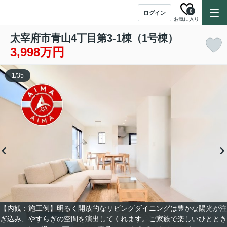
0
ログイン
お気に入り
太宰府市青山4丁目第3-1棟（1号棟）
3,998万円
1
/
35
【内観：施工例】明るく開放的なリビングダイニングは豊かな陽光が注
ぎ込み、やすらぎの空間を演出してくれます。ご家族で楽しいひととき