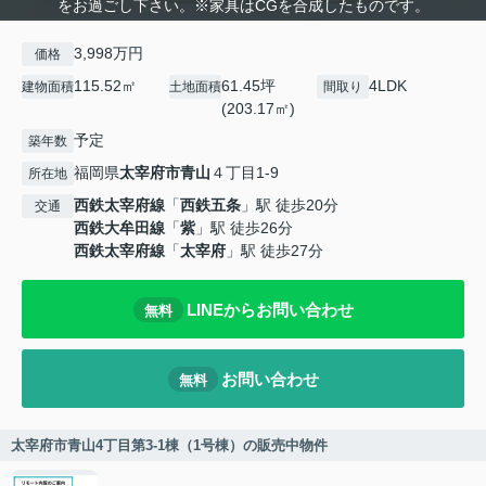
をお過ごし下さい。※家具はCGを合成したものです。
3,998万円
価格
115.52㎡
61.45坪
4LDK
建物面積
土地面積
間取り
(203.17㎡)
予定
築年数
福岡県
太宰府市
青山
４丁目1-9
所在地
西鉄太宰府線
「
西鉄五条
」駅 徒歩20分
交通
西鉄大牟田線
「
紫
」駅 徒歩26分
西鉄太宰府線
「
太宰府
」駅 徒歩27分
LINEからお問い合わせ
無料
お問い合わせ
無料
太宰府市青山4丁目第3-1棟（1号棟）の販売中物件