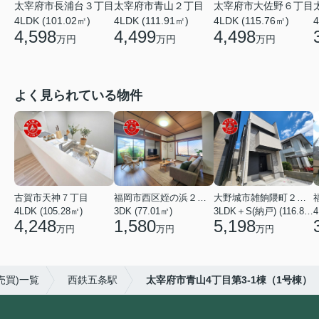
太宰府市長浦台３丁目
太宰府市青山２丁目
太宰府市大佐野６丁目
4LDK (101.02㎡)
4LDK (111.91㎡)
4LDK (115.76㎡)
4
4,598
4,499
4,498
万円
万円
万円
よく見られている物件
古賀市天神７丁目
福岡市西区姪の浜２丁目
大野城市雑餉隈町２丁目
4LDK (105.28㎡)
3DK (77.01㎡)
3LDK＋S(納戸) (116.80㎡)
4
4,248
1,580
5,198
万円
万円
万円
売買)一覧
西鉄五条駅
太宰府市青山4丁目第3-1棟（1号棟）