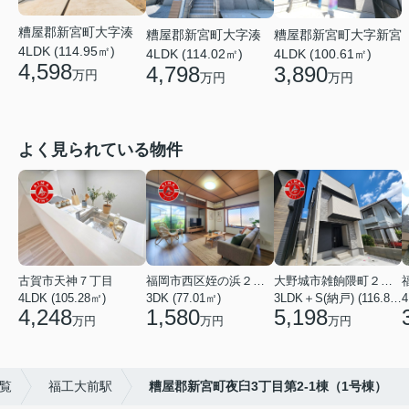
糟屋郡新宮町大字湊
糟屋郡新宮町大字湊
糟屋郡新宮町大字新宮
4LDK (114.95㎡)
4LDK (114.02㎡)
4LDK (100.61㎡)
4,598
4,798
3,890
万円
万円
万円
よく見られている物件
古賀市天神７丁目
福岡市西区姪の浜２丁目
大野城市雑餉隈町２丁目
4LDK (105.28㎡)
3DK (77.01㎡)
3LDK＋S(納戸) (116.80㎡)
4
4,248
1,580
5,198
万円
万円
万円
一覧
福工大前駅
糟屋郡新宮町夜臼3丁目第2-1棟（1号棟）