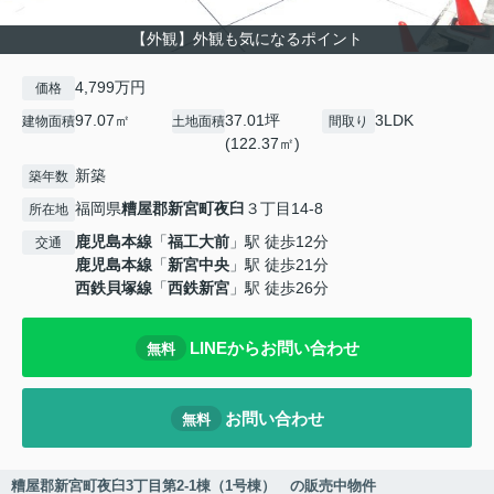
【外観】外観も気になるポイント
4,799万円
価格
97.07㎡
37.01坪
3LDK
建物面積
土地面積
間取り
(122.37㎡)
新築
築年数
福岡県
糟屋郡新宮町
夜臼
３丁目14-8
所在地
鹿児島本線
「
福工大前
」駅 徒歩12分
交通
鹿児島本線
「
新宮中央
」駅 徒歩21分
西鉄貝塚線
「
西鉄新宮
」駅 徒歩26分
LINEからお問い合わせ
無料
お問い合わせ
無料
糟屋郡新宮町夜臼3丁目第2-1棟（1号棟） の販売中物件