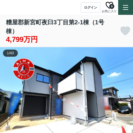
0
ログイン
お気に入り
糟屋郡新宮町夜臼3丁目第2-1棟（1号
棟）
4,799万円
1
/
40