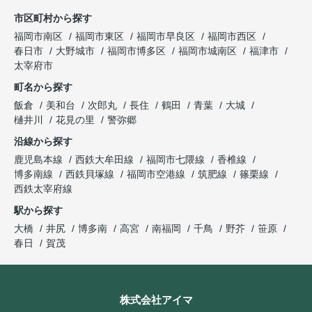
市区町村から探す
福岡市南区
福岡市東区
福岡市早良区
福岡市西区
春日市
大野城市
福岡市博多区
福岡市城南区
福津市
太宰府市
町名から探す
飯倉
美和台
次郎丸
長住
鶴田
青葉
大城
樋井川
花見の里
警弥郷
沿線から探す
鹿児島本線
西鉄大牟田線
福岡市七隈線
香椎線
博多南線
西鉄貝塚線
福岡市空港線
筑肥線
篠栗線
西鉄太宰府線
駅から探す
大橋
井尻
博多南
高宮
南福岡
千鳥
野芥
笹原
春日
賀茂
株式会社アイマ