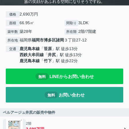
族の笑顔があふれる空間になりそうですね。
2,690万円
価格
66.95㎡
3LDK
面積
間取り
築28年
2階/7階建
築年数
所在階
福岡県
福岡市博多区
諸岡
３丁目27-12
所在地
鹿児島本線
「
笹原
」駅 徒歩13分
交通
西鉄大牟田線
「
井尻
」駅 徒歩13分
鹿児島本線
「
竹下
」駅 徒歩22分
LINEからお問い合わせ
無料
お問い合わせ
無料
ベルアージュ井尻の販売中物件
2階
2,690万円