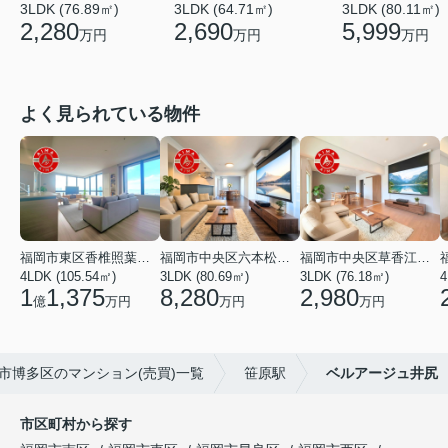
3LDK (64.71㎡)
3LDK (76.89㎡)
3LDK (80.11㎡)
2,690
2,280
5,999
万円
万円
万円
よく見られている物件
福岡市東区香椎照葉６丁目
福岡市中央区六本松３丁目
福岡市中央区草香江２丁目
4LDK (105.54㎡)
3LDK (80.69㎡)
3LDK (76.18㎡)
4
1
1,375
8,280
2,980
億
万円
万円
万円
市博多区のマンション(売買)一覧
笹原駅
ベルアージュ井尻
市区町村から探す