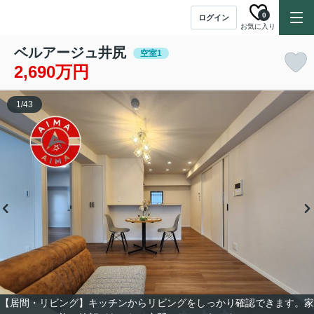
0
ログイン
お気に入り
ベルアージュ井尻
空室1
2,690万円
1
/
43
【居間・リビング】キッチンからリビングをしっかり確認できます。家