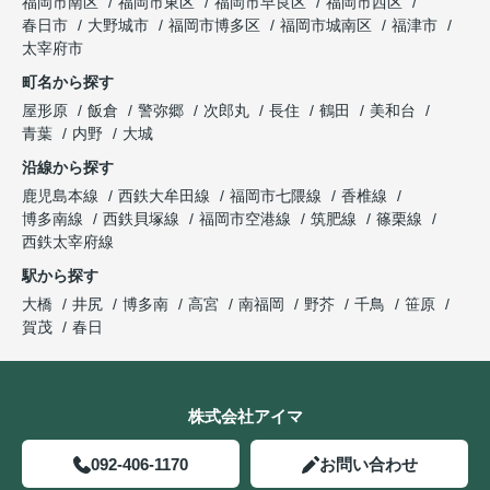
福岡市南区
福岡市東区
福岡市早良区
福岡市西区
春日市
大野城市
福岡市博多区
福岡市城南区
福津市
太宰府市
町名から探す
屋形原
飯倉
警弥郷
次郎丸
長住
鶴田
美和台
青葉
内野
大城
沿線から探す
鹿児島本線
西鉄大牟田線
福岡市七隈線
香椎線
博多南線
西鉄貝塚線
福岡市空港線
筑肥線
篠栗線
西鉄太宰府線
駅から探す
大橋
井尻
博多南
高宮
南福岡
野芥
千鳥
笹原
賀茂
春日
株式会社アイマ
092-406-1170
お問い合わせ