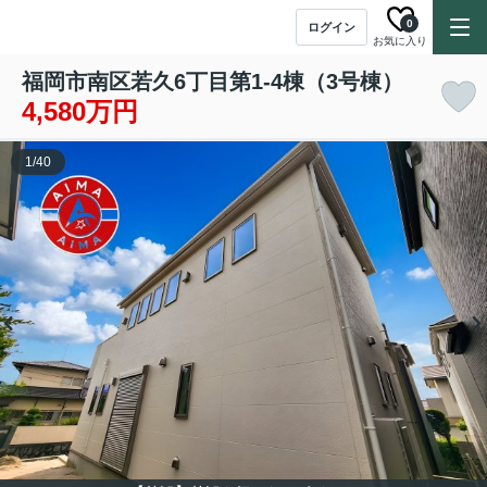
0
ログイン
お気に入り
福岡市南区若久6丁目第1-4棟（3号棟）
4,580万円
1
/
40