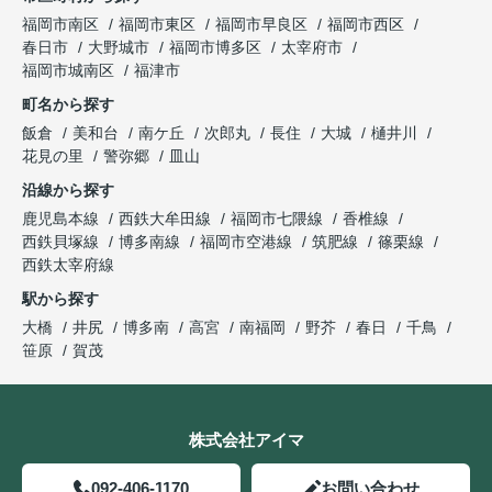
福岡市南区
福岡市東区
福岡市早良区
福岡市西区
春日市
大野城市
福岡市博多区
太宰府市
福岡市城南区
福津市
町名から探す
飯倉
美和台
南ケ丘
次郎丸
長住
大城
樋井川
花見の里
警弥郷
皿山
沿線から探す
鹿児島本線
西鉄大牟田線
福岡市七隈線
香椎線
西鉄貝塚線
博多南線
福岡市空港線
筑肥線
篠栗線
西鉄太宰府線
駅から探す
大橋
井尻
博多南
高宮
南福岡
野芥
春日
千鳥
笹原
賀茂
株式会社アイマ
092-406-1170
お問い合わせ