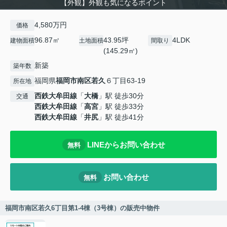
【外観】外観も気になるポイント
4,580万円
価格
96.87㎡
43.95坪
4LDK
建物面積
土地面積
間取り
(145.29㎡)
新築
築年数
福岡県
福岡市南区
若久
６丁目63-19
所在地
西鉄大牟田線
「
大橋
」駅 徒歩30分
交通
西鉄大牟田線
「
高宮
」駅 徒歩33分
西鉄大牟田線
「
井尻
」駅 徒歩41分
LINEからお問い合わせ
無料
お問い合わせ
無料
福岡市南区若久6丁目第1-4棟（3号棟）の販売中物件