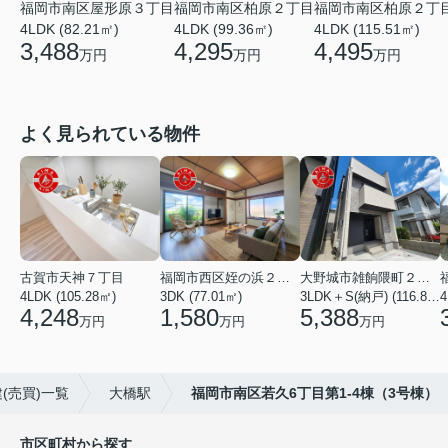
福岡市南区屋形原３丁目
福岡市南区柏原２丁目
福岡市南区柏原２丁
4LDK (82.21㎡)
4LDK (99.36㎡)
4LDK (115.51㎡)
3,488
4,295
4,495
万円
万円
万円
よく見られている物件
古賀市天神７丁目
福岡市西区姪の浜２丁目
大野城市雑餉隈町２丁目
4LDK (105.28㎡)
3DK (77.01㎡)
3LDK＋S(納戸) (116.80㎡)
4
4,248
1,580
5,388
万円
万円
万円
(売買)一覧
大橋駅
福岡市南区若久6丁目第1-4棟（3号棟）
市区町村から探す