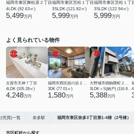
福岡市東区舞松原２丁目
福岡市東区筥松１丁目
福岡市東区筥松１丁
4LDK (92.63㎡)
3SLDK (121.82㎡)
3SLDK (122.94㎡)
5,499
5,999
5,999
万円
万円
万円
よく見られている物件
古賀市天神７丁目
福岡市西区姪の浜２丁目
大野城市雑餉隈町２丁目
4LDK (105.28㎡)
3DK (77.01㎡)
3LDK＋S(納戸) (116.80㎡)
4
4,248
1,580
5,388
万円
万円
万円
(売買)一覧
奈多駅
福岡市東区奈多3丁目第1-4棟（2号棟）
市区町村から探す