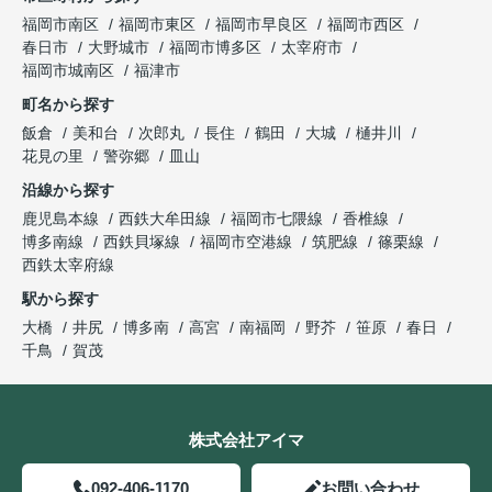
福岡市南区
福岡市東区
福岡市早良区
福岡市西区
春日市
大野城市
福岡市博多区
太宰府市
福岡市城南区
福津市
町名から探す
飯倉
美和台
次郎丸
長住
鶴田
大城
樋井川
花見の里
警弥郷
皿山
沿線から探す
鹿児島本線
西鉄大牟田線
福岡市七隈線
香椎線
博多南線
西鉄貝塚線
福岡市空港線
筑肥線
篠栗線
西鉄太宰府線
駅から探す
大橋
井尻
博多南
高宮
南福岡
野芥
笹原
春日
千鳥
賀茂
株式会社アイマ
092-406-1170
お問い合わせ