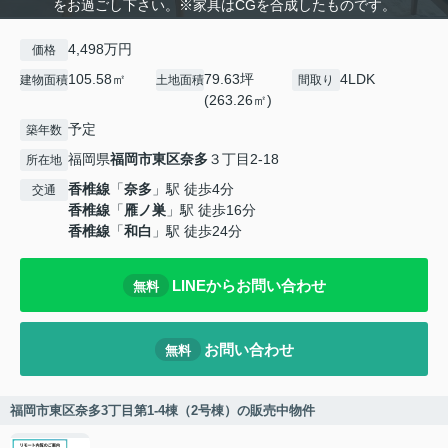
をお過ごし下さい。※家具はCGを合成したものです。
4,498万円
価格
105.58㎡
79.63坪
4LDK
建物面積
土地面積
間取り
(263.26㎡)
予定
築年数
福岡県
福岡市東区
奈多
３丁目2-18
所在地
香椎線
「
奈多
」駅 徒歩4分
交通
香椎線
「
雁ノ巣
」駅 徒歩16分
香椎線
「
和白
」駅 徒歩24分
LINEからお問い合わせ
無料
お問い合わせ
無料
福岡市東区奈多3丁目第1-4棟（2号棟）の販売中物件