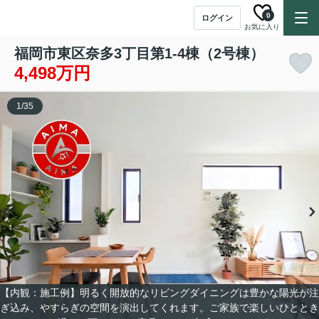
0
ログイン
お気に入り
福岡市東区奈多3丁目第1-4棟（2号棟）
4,498万円
1
/
35
【内観：施工例】明るく開放的なリビングダイニングは豊かな陽光が注
ぎ込み、やすらぎの空間を演出してくれます。ご家族で楽しいひととき