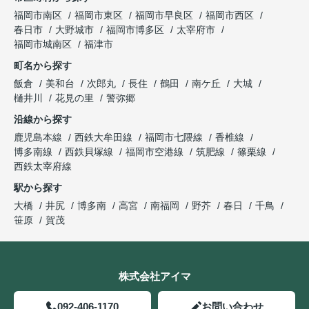
福岡市南区
福岡市東区
福岡市早良区
福岡市西区
春日市
大野城市
福岡市博多区
太宰府市
福岡市城南区
福津市
町名から探す
飯倉
美和台
次郎丸
長住
鶴田
南ケ丘
大城
樋井川
花見の里
警弥郷
沿線から探す
鹿児島本線
西鉄大牟田線
福岡市七隈線
香椎線
博多南線
西鉄貝塚線
福岡市空港線
筑肥線
篠栗線
西鉄太宰府線
駅から探す
大橋
井尻
博多南
高宮
南福岡
野芥
春日
千鳥
笹原
賀茂
株式会社アイマ
092-406-1170
お問い合わせ