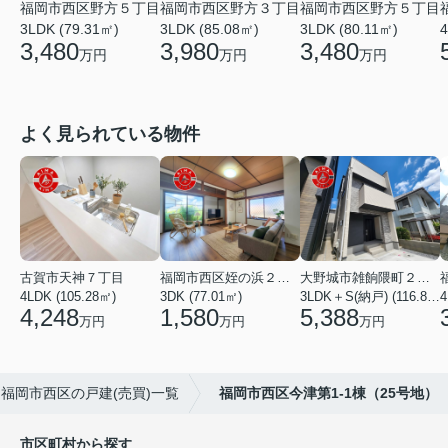
福岡市西区野方５丁目
福岡市西区野方３丁目
福岡市西区野方５丁目
3LDK (79.31㎡)
3LDK (85.08㎡)
3LDK (80.11㎡)
4
3,480
3,980
3,480
万円
万円
万円
よく見られている物件
古賀市天神７丁目
福岡市西区姪の浜２丁目
大野城市雑餉隈町２丁目
4LDK (105.28㎡)
3DK (77.01㎡)
3LDK＋S(納戸) (116.80㎡)
4
4,248
1,580
5,388
万円
万円
万円
福岡市西区の戸建(売買)一覧
福岡市西区今津第1-1棟（25号地）
市区町村から探す