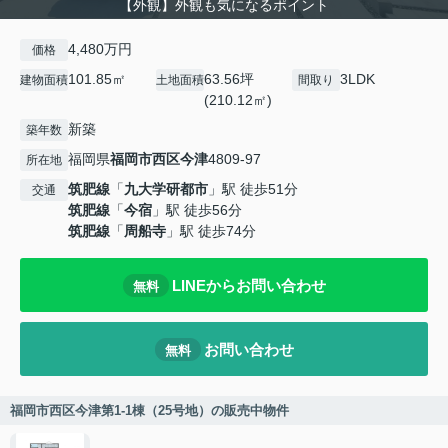
【外観】外観も気になるポイント
4,480万円
価格
101.85㎡
63.56坪
3LDK
建物面積
土地面積
間取り
(210.12㎡)
新築
築年数
福岡県
福岡市西区
今津
4809-97
所在地
筑肥線
「
九大学研都市
」駅 徒歩51分
交通
筑肥線
「
今宿
」駅 徒歩56分
筑肥線
「
周船寺
」駅 徒歩74分
LINEからお問い合わせ
無料
お問い合わせ
無料
福岡市西区今津第1-1棟（25号地）の販売中物件