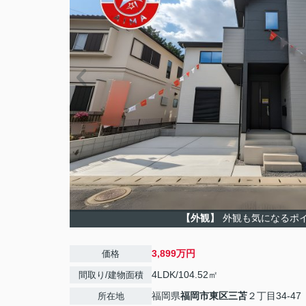
【外観】
外観も気になるポ
3,899万円
価格
4LDK/104.52㎡
間取り/建物面積
福岡県
福岡市東区
三苫
２丁目34-47
所在地