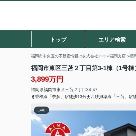
トップ
エリア検索
福岡市中央区の不動産情報は株式会社アイマ福岡支店
福
福岡市東区三苫２丁目第3-1棟（1号
3,899万円
福岡県
福岡市東区
三苫
２丁目34-47
香椎線「奈多」駅徒歩13分
西鉄貝塚線「三苫」駅徒
1
/
40