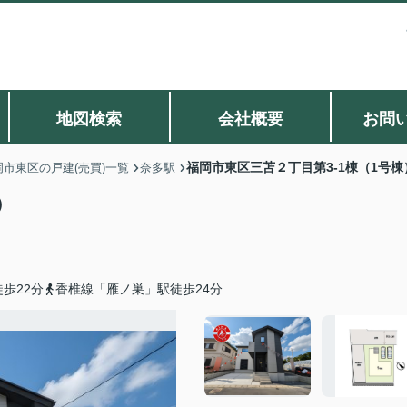
地図検索
会社概要
お問
福岡市東区三苫２丁目第3-1棟（1号
岡市東区の戸建(売買)一覧
奈多駅
棟）
歩22分
香椎線「雁ノ巣」駅徒歩24分