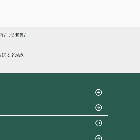
府市
筑紫野市
西鉄太宰府線