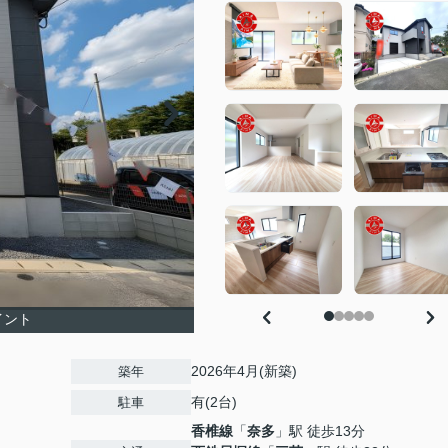
イント
2026年4月(新築)
築年
有(2台)
駐車
香椎線
「
奈多
」駅 徒歩13分