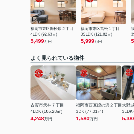
福岡市東区舞松原２丁目
福岡市東区筥松１丁目
4LDK (92.63㎡)
3SLDK (121.82㎡)
3
5,499
5,999
5
万円
万円
よく見られている物件
古賀市天神７丁目
福岡市西区姪の浜２丁目
大野
4LDK (105.28㎡)
3DK (77.01㎡)
3LDK
4,248
1,580
5,38
万円
万円