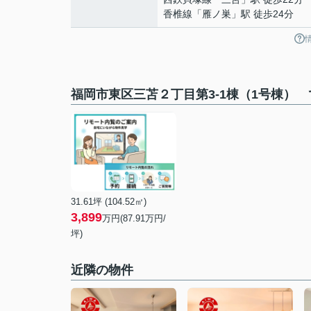
香椎線
「
雁ノ巣
」駅 徒歩24分
福岡市東区三苫２丁目第3-1棟（1号棟）
31.61坪 (104.52㎡)
3,899
万円(87.91万円/
坪)
近隣の物件