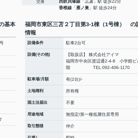
西鉄貝塚線
「
三苫
」駅 徒歩22分
交通
香椎線
「
雁ノ巣
」駅 徒歩24分
 の基本
福岡市東区三苫２丁目第3-1棟（1号棟） の
情報
号
設備条件
駐車2台可
設備(その他)
【取扱店】 株式会社アイ
福岡市中央区渡辺通2-4-8 小学館ビ
階 TEL:092-406-1170
駐車場/月額
有(2台)/-
土地権利
所有権
国土法届出
不要
用途地域
無指定/第一種低層住居専用
7
取引態様
仲介
引渡し
即時