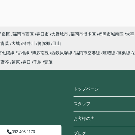
早良区
福岡市西区
春日市
大野城市
福岡市博多区
福岡市城南区
太宰
青葉
大城
樋井川
警弥郷
皿山
市七隈線
香椎線
博多南線
西鉄貝塚線
福岡市空港線
筑肥線
篠栗線
野芥
笹原
春日
千鳥
賀茂
トップページ
スタッフ
お客様の声
092-406-1170
ブログ