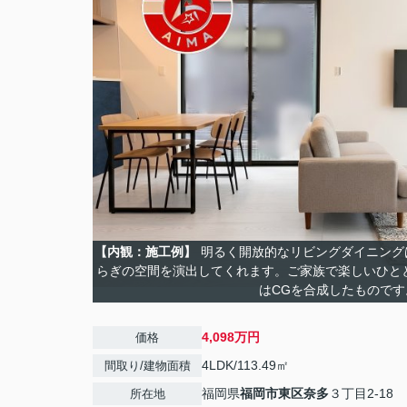
【内観：施工例】
明るく開放的なリビングダイニング
らぎの空間を演出してくれます。ご家族で楽しいひと
はCGを合成したものです
4,098万円
価格
4LDK/113.49㎡
間取り/建物面積
福岡県
福岡市東区
奈多
３丁目2-18
所在地