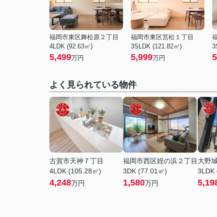
福岡市東区舞松原２丁目
福岡市東区筥松１丁目
4LDK (92.63㎡)
3SLDK (121.82㎡)
3
5,499
5,999
5
万円
万円
よく見られている物件
古賀市天神７丁目
福岡市西区姪の浜２丁目
大野
4LDK (105.28㎡)
3DK (77.01㎡)
3LDK
4,248
1,580
5,19
万円
万円