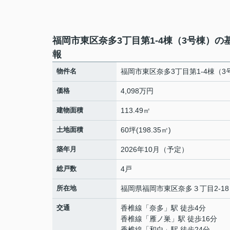
福岡市東区奈多3丁目第1-4棟（3号棟）の
報
物件名
福岡市東区奈多3丁目第1-4棟（3
価格
4,098万円
建物面積
113.49㎡
土地面積
60坪(198.35㎡)
築年月
2026年10月（予定）
総戸数
4戸
所在地
福岡県
福岡市東区
奈多
３丁目2-18
交通
香椎線
「
奈多
」駅 徒歩4分
香椎線
「
雁ノ巣
」駅 徒歩16分
香椎線
「
和白
」駅 徒歩24分