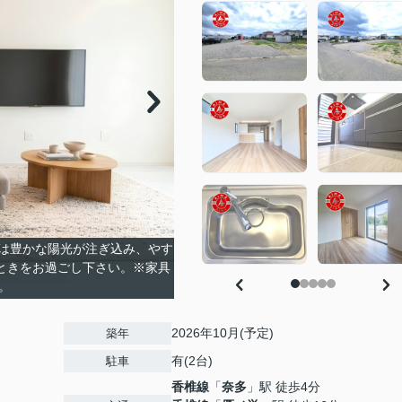
は豊かな陽光が注ぎ込み、やす
ときをお過ごし下さい。※家具
。
2026年10月(予定)
築年
有(2台)
駐車
香椎線
「
奈多
」駅 徒歩4分