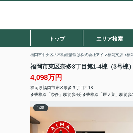
トップ
エリア検索
福岡市中央区の不動産情報は株式会社アイマ福岡支店
福
福岡市東区奈多3丁目第1-4棟（3号棟
4,098万円
福岡県
福岡市東区
奈多
３丁目2-18
香椎線「奈多」駅徒歩4分
香椎線「雁ノ巣」駅徒歩1
1
/
35