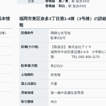
香椎線
「
雁ノ巣
」駅 徒歩16分
交通
香椎線
「
和白
」駅 徒歩24分
基本情
福岡市東区奈多3丁目第1-4棟（3号棟）の詳
報
号棟）
設備条件
閑静な住宅地
駐車2台可
設備(その他)
【取扱店】 株式会社アイ
福岡市中央区渡辺通2-4-8 小学館ビ
階 TEL:092-406-1170
駐車場/月額
有(2台)/-
土地権利
所有権
国土法届出
不要
用途地域
第一種中高層住居専用
取引態様
仲介