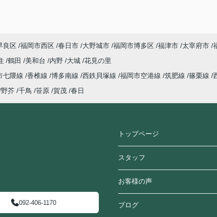
早良区
福岡市西区
春日市
大野城市
福岡市博多区
福津市
太宰府市
住
鶴田
美和台
内野
大城
花見の里
市七隈線
香椎線
博多南線
西鉄貝塚線
福岡市空港線
筑肥線
篠栗線
野芥
千鳥
笹原
賀茂
春日
トップページ
スタッフ
お客様の声
092-406-1170
ブログ