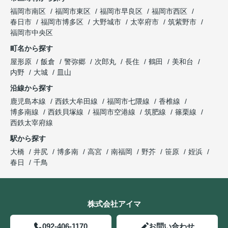
福岡市南区
福岡市東区
福岡市早良区
福岡市西区
春日市
福岡市博多区
大野城市
太宰府市
筑紫野市
福岡市中央区
町名から探す
屋形原
飯倉
警弥郷
次郎丸
長住
鶴田
美和台
内野
大城
皿山
沿線から探す
鹿児島本線
西鉄大牟田線
福岡市七隈線
香椎線
博多南線
西鉄貝塚線
福岡市空港線
筑肥線
篠栗線
西鉄太宰府線
駅から探す
大橋
井尻
博多南
高宮
南福岡
野芥
笹原
姪浜
春日
千鳥
株式会社アイマ
092-406-1170
お問い合わせ