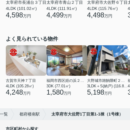
太宰府市長浦台３丁目
太宰府市青山２丁目
太宰府市大佐野６丁目
4LDK (101.02㎡)
4LDK (111.91㎡)
4LDK (115.76㎡)
4
4,598
4,499
4,498
万円
万円
万円
よく見られている物件
古賀市天神７丁目
福岡市西区姪の浜２丁目
大野城市雑餉隈町２丁目
4LDK (105.28㎡)
3DK (77.01㎡)
3LDK＋S(納戸) (116.80㎡)
4
4,248
1,580
5,198
万円
万円
万円
)一覧
都府楼南駅
太宰府市大佐野1丁目第1-1棟（1号棟）
市区町村から探す