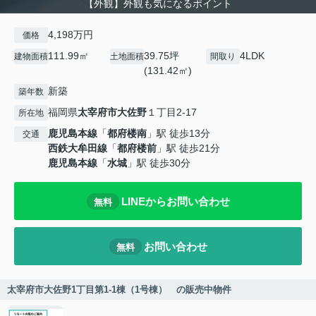
【外観】外観も気になるポイント
4,198万円
価格
111.99㎡
39.75坪
4LDK
建物面積
土地面積
間取り
(131.42㎡)
新築
築年数
福岡県
太宰府市
大佐野
１丁目2-17
所在地
鹿児島本線
「
都府楼南
」駅 徒歩13分
交通
西鉄大牟田線
「
都府楼前
」駅 徒歩21分
鹿児島本線
「
水城
」駅 徒歩30分
LINEからお問い合わせ
無料
お問い合わせ
無料
太宰府市大佐野1丁目第1-1棟（1号棟） の販売中物件