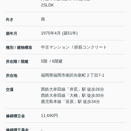
2SLDK
南
向き
1975年4月 (築51年)
築年月
中古マンション / 鉄筋コンクリート
種別 / 建物構造
5階 / 6階建
所在階 / 階建
福岡県
福岡市南区
向新町
２丁目7-1
所在地
西鉄大牟田線
「
井尻
」駅 徒歩26分
交通
西鉄大牟田線
「
大橋
」駅 徒歩30分
鹿児島本線
「
笹原
」駅 徒歩34分
11,690円
修繕積立金
-
修繕積立基金