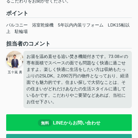
るこだわりをお聞かせください。
ポイント
バルコニー
浴室乾燥機
5年以内内装リフォーム
LDK15帖以
上
駐輪場
担当者のコメント
お湯を温め直せる追い焚き機能付きです。73.08㎡の
専有面積でスペースの面でも問題なく快適に過ごせ
ますよ。楽しく快適に生活をしたい方は収納もたっ
五十嵐 勇
ぷりの2SLDK。2,090万円の物件となっており、経済
面でも魅力的です。住まい探しで大切なことは、そ
の住まいがどれだけあなたの生活スタイルに適して
いるかです。こだわりやご要望などあれば、当社に
お任せ下さい。
LINEからお問い合わせ
無料