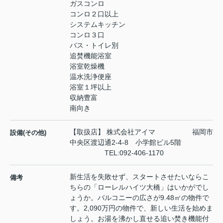
ガスコンロ
コンロ２口以上
システムキッチン
コンロ３口
バス・トイレ別
追焚機能浴室
浴室乾燥機
温水洗浄便座
浴室１坪以上
収納豊富
南向き
【取扱店】 株式会社アイマ 福岡市
設備(その他)
中央区渡辺通2-4-8 小学館ビル5階
TEL:092-406-1170
新生活を失敗せず、スタートさせたいならこ
備考
ちらの「ローレルハイツ大橋」はいかがでし
ょうか。バルコニーの広さが9.48㎡の物件で
す。2,090万円の物件で、新しい生活を始めま
しょう。お湯を沸かし直せる追い焚き機能付