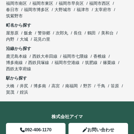
福岡市南区
福岡市東区
福岡市早良区
福岡市西区
春日市
福岡市博多区
大野城市
福津市
太宰府市
筑紫野市
町名から探す
屋形原
飯倉
警弥郷
次郎丸
長住
鶴田
美和台
内野
大城
花見の里
沿線から探す
鹿児島本線
西鉄大牟田線
福岡市七隈線
香椎線
博多南線
西鉄貝塚線
福岡市空港線
筑肥線
篠栗線
西鉄太宰府線
駅から探す
大橋
井尻
博多南
高宮
南福岡
野芥
千鳥
笹原
賀茂
姪浜
株式会社アイマ
092-406-1170
お問い合わせ