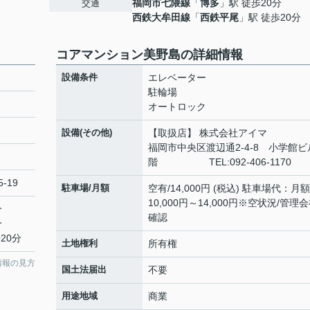
福岡市七隈線
「
博多
」駅 徒歩20分
交通
西鉄大牟田線
「
西鉄平尾
」駅 徒歩20分
コアマンション美野島の詳細情報
設備条件
エレベーター
駐輪場
オートロック
設備(その他)
【取扱店】 株式会社アイ
福岡市中央区渡辺通2-4-8 小学館ビ
階 TEL:092-406-1170
-19
駐車場/月額
空有/14,000円 (税込) 駐車場代：月額
10,000円～14,000円※空状況/管理
分
確認
分
20分
土地権利
所有権
情報の見方
国土法届出
不要
用途地域
商業