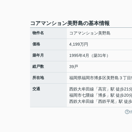
コアマンション美野島の基本情報
物件名
コアマンション美野島
価格
4,199万円
築年月
1995年4月（築31年）
総戸数
39戸
所在地
福岡県
福岡市博多区
美野島
３丁目5
交通
西鉄大牟田線
「
高宮
」駅 徒歩21
福岡市七隈線
「
博多
」駅 徒歩20
西鉄大牟田線
「
西鉄平尾
」駅 徒歩