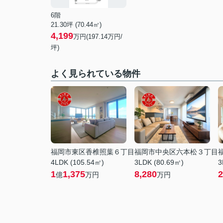
6階
21.30坪 (70.44㎡)
4,199
万円(197.14万円/
坪)
よく見られている物件
福岡市東区香椎照葉６丁目
福岡市中央区六本松３丁目
4LDK (105.54㎡)
3LDK (80.69㎡)
3
1
1,375
8,280
2
億
万円
万円