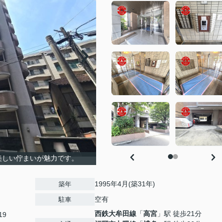
美しい佇まいが魅力です。
1995年4月(築31年)
築年
空有
駐車
西鉄大牟田線
「
高宮
」駅 徒歩21分
19