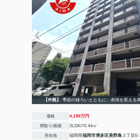
【外観】
季節の移ろいとともに、表情を変える
4,199万円
価格
3LDK/70.44㎡
間取り/面積
福岡県
福岡市博多区
美野島
３丁目5-
所在地