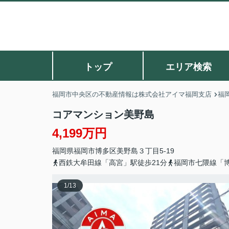
トップ
エリア検索
福岡市中央区の不動産情報は株式会社アイマ福岡支店
福
コアマンション美野島
4,199万円
福岡県
福岡市博多区
美野島
３丁目5-19
西鉄大牟田線「高宮」駅徒歩21分
福岡市七隈線「博
1
/
13